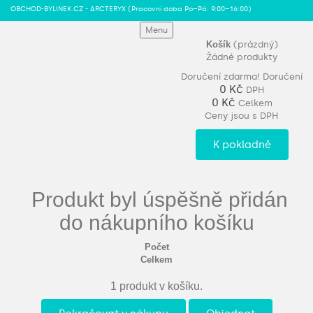
OBCHOD-BYLINEK.CZ - ARCTERYX
(Pracovní doba Po–Pá: 9:00–16:00)
Menu
Košík
(prázdný)
Žádné produkty
Doručení zdarma!
Doručení
0 Kč
DPH
0 Kč
Celkem
Ceny jsou s DPH
K pokladně
Produkt byl úspěšně přidán
do nákupního košíku
Počet
Celkem
1 produkt v košíku.