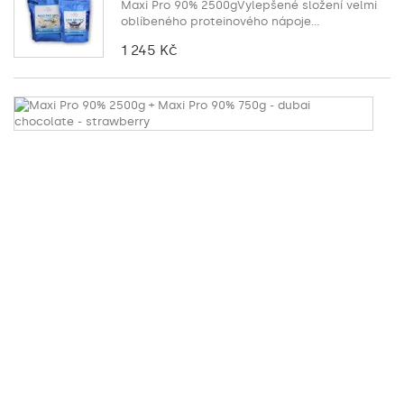
Maxi Pro 90% 2500gVylepšené složení velmi
oblíbeného proteinového nápoje...
1 245 Kč
M
P
9
2
+
M
P
9
7
-
du
ch
-
st
Ma
Pr
9
2
sl