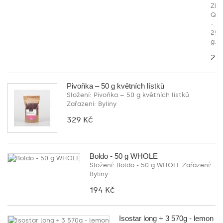
Zhu
Qin
-
25
g...
20
Pivoňka – 50 g květních lístků
Složení: Pivoňka – 50 g květních lístků
Zařazení: Byliny
329 Kč
Boldo - 50 g WHOLE
Složení: Boldo - 50 g WHOLE Zařazení:
Byliny
194 Kč
Isostar long + 3 570g - lemon