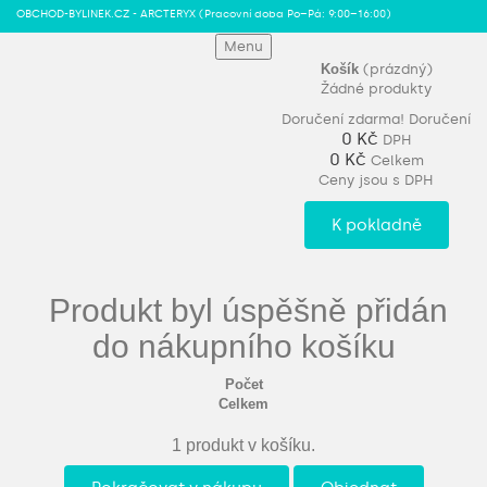
OBCHOD-BYLINEK.CZ - ARCTERYX
(Pracovní doba Po–Pá: 9:00–16:00)
Menu
Košík
(prázdný)
Žádné produkty
Doručení zdarma!
Doručení
0 Kč
DPH
0 Kč
Celkem
Ceny jsou s DPH
K pokladně
Produkt byl úspěšně přidán
do nákupního košíku
Počet
Celkem
1 produkt v košíku.