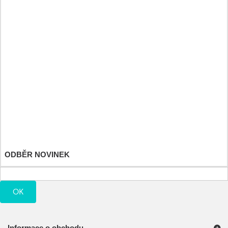
Športové a výživové doplnky
Detské hračky
Můj účet
Moje objednávky
Moje vrácené produkty
Moje dobropisy
Moje adresy
Osobní údaje
Moje slevové kupóny
ODBĚR NOVINEK
OK
Informace o obchodu