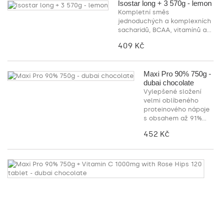
Isostar long + 3 570g - lemon
Kompletní směs
jednoduchých a komplexních
sacharidů, BCAA, vitamínů a...
409 Kč
Maxi Pro 90% 750g -
dubai chocolate
Vylepšené složení
velmi oblíbeného
proteinového nápoje
s obsahem až 91%...
452 Kč
M
P
9
7
+
Vi
C