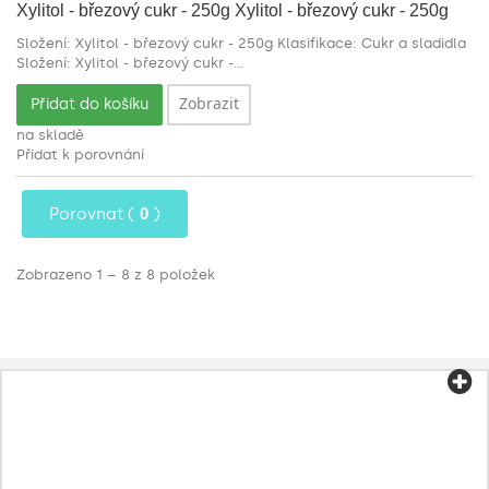
Xylitol - březový cukr - 250g
Xylitol - březový cukr - 250g
Složení: Xylitol - březový cukr - 250g Klasifikace: Cukr a sladidla
Složení: Xylitol - březový cukr -...
Zobrazit
Přidat do košíku
na skladě
Přidat k porovnání
Porovnat (
0
)
Zobrazeno 1 – 8 z 8 položek
Kategorie
Čaj a káva
Biopotraviny