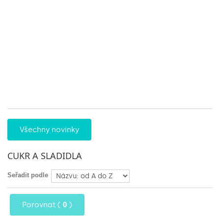
Ma
Pr
9
2
sl
ve
ob
pr
ná
1
Všechny novinky
CUKR A SLADIDLA
Seřadit podle
Porovnat (
0
)