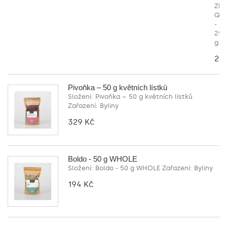
Zhu
Qin
-
25
g...
20
Pivoňka – 50 g květních lístků
Složení: Pivoňka – 50 g květních lístků
Zařazení: Byliny
329 Kč
Boldo - 50 g WHOLE
Složení: Boldo - 50 g WHOLE Zařazení: Byliny
194 Kč