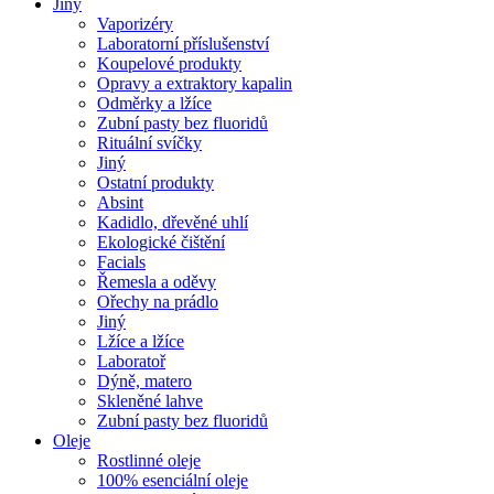
Jiný
Vaporizéry
Laboratorní příslušenství
Koupelové produkty
Opravy a extraktory kapalin
Odměrky a lžíce
Zubní pasty bez fluoridů
Rituální svíčky
Jiný
Ostatní produkty
Absint
Kadidlo, dřevěné uhlí
Ekologické čištění
Facials
Řemesla a oděvy
Ořechy na prádlo
Jiný
Lžíce a lžíce
Laboratoř
Dýně, matero
Skleněné lahve
Zubní pasty bez fluoridů
Oleje
Rostlinné oleje
100% esenciální oleje