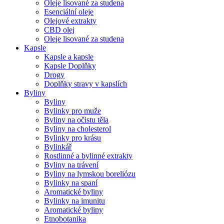
Oleje lisované za studena
Esenciální oleje
Olejové extrakty
CBD olej
Oleje lisované za studena
Kapsle
Kapsle a kapsle
Kapsle Doplňky
Drogy
Doplňky stravy v kapslích
Byliny
Byliny
Bylinky pro muže
Byliny na očistu těla
Byliny na cholesterol
Bylinky pro krásu
Bylinkář
Rostlinné a bylinné extrakty
Byliny na trávení
Byliny na lymskou boreliózu
Bylinky na spaní
Aromatické byliny
Bylinky na imunitu
Aromatické byliny
Etnobotanika