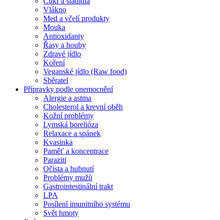
Cukr a sladidla
Vlákno
Med a včelí produkty
Mouka
Antioxidanty
Řasy a houby
Zdravé jídlo
Koření
Veganské jídlo (Raw food)
Sběratel
Přípravky podle onemocnění
Alergie a astma
Cholesterol a krevní oběh
Kožní problémy
Lymská borelióza
Relaxace a spánek
Kvasinka
Paměť a koncentrace
Paraziti
Očista a hubnutí
Problémy mužů
Gastrointestinální trakt
LPA
Posílení imunitního systému
Svět hmoty