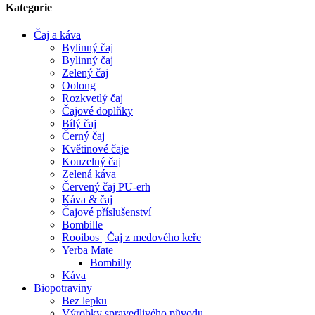
Kategorie
Čaj a káva
Bylinný čaj
Bylinný čaj
Zelený čaj
Oolong
Rozkvetlý čaj
Čajové doplňky
Bílý čaj
Černý čaj
Květinové čaje
Kouzelný čaj
Zelená káva
Červený čaj PU-erh
Káva & čaj
Čajové příslušenství
Bombille
Rooibos | Čaj z medového keře
Yerba Mate
Bombilly
Káva
Biopotraviny
Bez lepku
Výrobky spravedlivého původu