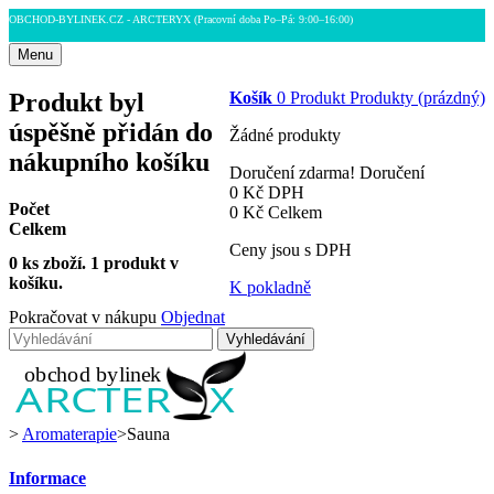
OBCHOD-BYLINEK.CZ - ARCTERYX
(Pracovní doba Po–Pá: 9:00–16:00)
Menu
Produkt byl
Košík
0
Produkt
Produkty
(prázdný)
úspěšně přidán do
Žádné produkty
nákupního košíku
Doručení zdarma!
Doručení
0 Kč
DPH
Počet
0 Kč
Celkem
Celkem
Ceny jsou s DPH
0
ks zboží.
1 produkt v
košíku.
K pokladně
Pokračovat v nákupu
Objednat
Vyhledávání
>
Aromaterapie
>
Sauna
Informace