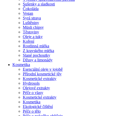
Sušenky a sladkosti
Čokoláda
Vegan
Syrá strava
Luštěniny
Müsli chipsy
Těstoviny
Oleje a tuky
Koření
Rostlinná mléka
Z kravského mléka
Slané pochoutky
Džusy a limonády
Kosmetika
Esenciální oleje v jojobě
Přírodní kosmetické jíly
Kosmetické extrakty
Hydrosols
Olejové extrakty
Péče o vlasy
Kosmetické extrakty
Kosmetika
Ekologické čištění
Péče o tělo
Péče o pokožku obličeje