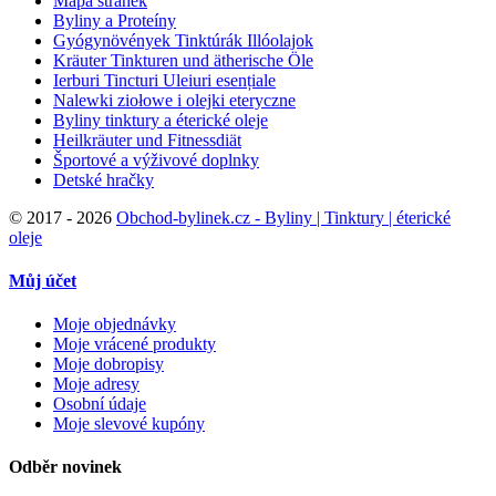
Mapa stránek
Byliny a Proteíny
Gyógynövények Tinktúrák Illóolajok
Kräuter Tinkturen und ätherische Öle
Ierburi Tincturi Uleiuri esențiale
Nalewki ziołowe i olejki eteryczne
Byliny tinktury a éterické oleje
Heilkräuter und Fitnessdiät
Športové a výživové doplnky
Detské hračky
©
2017 - 2026
Obchod-bylinek.cz - Byliny | Tinktury | éterické
oleje
Můj účet
Moje objednávky
Moje vrácené produkty
Moje dobropisy
Moje adresy
Osobní údaje
Moje slevové kupóny
Odběr novinek