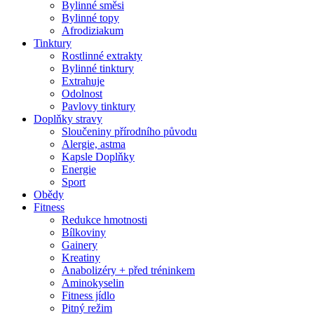
Bylinné směsi
Bylinné topy
Afrodiziakum
Tinktury
Rostlinné extrakty
Bylinné tinktury
Extrahuje
Odolnost
Pavlovy tinktury
Doplňky stravy
Sloučeniny přírodního původu
Alergie, astma
Kapsle Doplňky
Energie
Sport
Obědy
Fitness
Redukce hmotnosti
Bílkoviny
Gainery
Kreatiny
Anabolizéry + před tréninkem
Aminokyselin
Fitness jídlo
Pitný režim