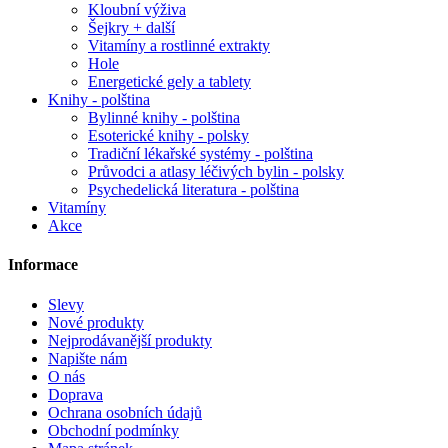
Kloubní výživa
Šejkry + další
Vitamíny a rostlinné extrakty
Hole
Energetické gely a tablety
Knihy - polština
Bylinné knihy - polština
Esoterické knihy - polsky
Tradiční lékařské systémy - polština
Průvodci a atlasy léčivých bylin - polsky
Psychedelická literatura - polština
Vitamíny
Akce
Informace
Slevy
Nové produkty
Nejprodávanější produkty
Napište nám
O nás
Doprava
Ochrana osobních údajů
Obchodní podmínky