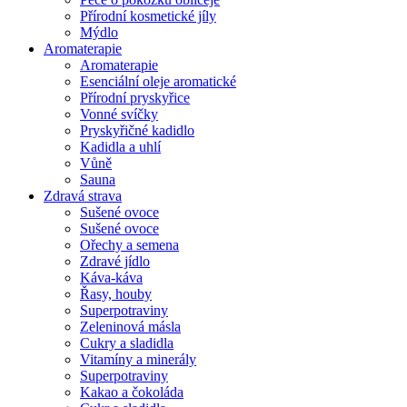
Přírodní kosmetické jíly
Mýdlo
Aromaterapie
Aromaterapie
Esenciální oleje aromatické
Přírodní pryskyřice
Vonné svíčky
Pryskyřičné kadidlo
Kadidla a uhlí
Vůně
Sauna
Zdravá strava
Sušené ovoce
Sušené ovoce
Ořechy a semena
Zdravé jídlo
Káva-káva
Řasy, houby
Superpotraviny
Zeleninová másla
Cukry a sladidla
Vitamíny a minerály
Superpotraviny
Kakao a čokoláda