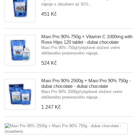
nápoje s obsahem až 91%...
451 Kč
Maxi Pro 90% 750g + Vitamin C 1000mg with
Rose Hips 120 tablet - dubai chocolate
Maxi Pro 90% 750gVylepšené složení velmi
oblíbeného proteinového nápoje...
524 Kč
Maxi Pro 90% 2500g + Maxi Pro 90% 750g -
dubai chocolate - dubai chocolate
Maxi Pro 90% 2500gVylepšené složení velmi
oblíbeného proteinového nápoje...
1 247 Kč
M
P
9