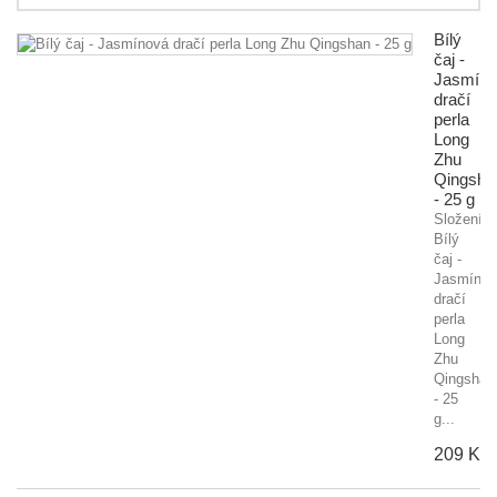
Bílý
čaj -
Jasmíno
dračí
perla
Long
Zhu
Qingsha
- 25 g
Složení:
Bílý
čaj -
Jasmínov
dračí
perla
Long
Zhu
Qingshan
- 25
g...
209 Kč