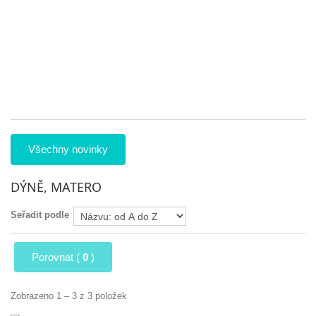
25
sl
ve
ob
pr
ná
1
Všechny novinky
DÝNĚ, MATERO
Seřadit podle
Porovnat (
0
)
Zobrazeno 1 – 3 z 3 položek