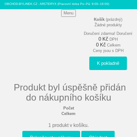
OBCHOD-BYLINEK.CZ - ARCTERYX
(Pracovní doba Po–Pá: 9:00–16:00)
Menu
Košík
(prázdný)
Žádné produkty
Doručení zdarma!
Doručení
0 Kč
DPH
0 Kč
Celkem
Ceny jsou s DPH
K pokladně
Produkt byl úspěšně přidán
do nákupního košíku
Počet
Celkem
1 produkt v košíku.