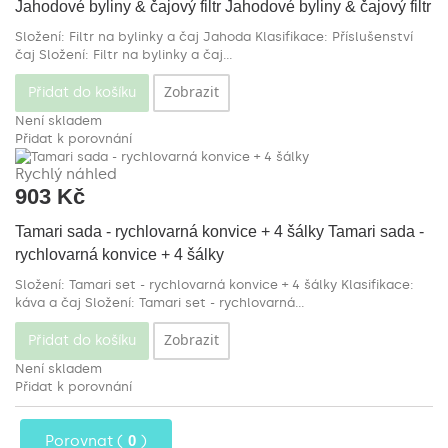
Jahodové byliny & čajový filtr
Jahodové byliny & čajový filtr
Složení: Filtr na bylinky a čaj Jahoda Klasifikace: Příslušenství
čaj
Složení: Filtr na bylinky a čaj...
Zobrazit
Přidat do košíku
Není skladem
Přidat k porovnání
Rychlý náhled
903 Kč
Tamari sada - rychlovarná konvice + 4 šálky
Tamari sada -
rychlovarná konvice + 4 šálky
Složení: Tamari set - rychlovarná konvice + 4 šálky Klasifikace:
káva a čaj
Složení: Tamari set - rychlovarná...
Zobrazit
Přidat do košíku
Není skladem
Přidat k porovnání
Porovnat (
0
)