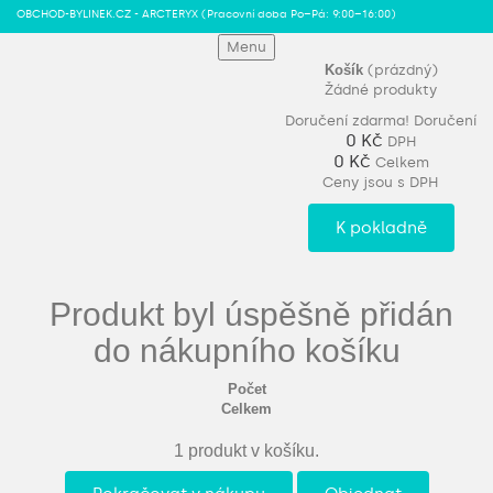
OBCHOD-BYLINEK.CZ - ARCTERYX
(Pracovní doba Po–Pá: 9:00–16:00)
Menu
Košík
(prázdný)
Žádné produkty
Doručení zdarma!
Doručení
0 Kč
DPH
0 Kč
Celkem
Ceny jsou s DPH
K pokladně
Produkt byl úspěšně přidán
do nákupního košíku
Počet
Celkem
1 produkt v košíku.