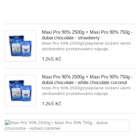
ná
1
Maxi Pro 90% 2500g + Maxi Pro 90% 750g -
dubai chocolate - strawberry
Maxi Pro 90% 2500gVylepšené složení velmi
oblíbeného proteinového nápoje...
1 245 Kč
Maxi Pro 90% 2500g + Maxi Pro 90% 750g -
dubai chocolate - white chocolate coconut
Maxi Pro 90% 2500gVylepšené složení velmi
oblíbeného proteinového nápoje...
1 245 Kč
M
P
9
2