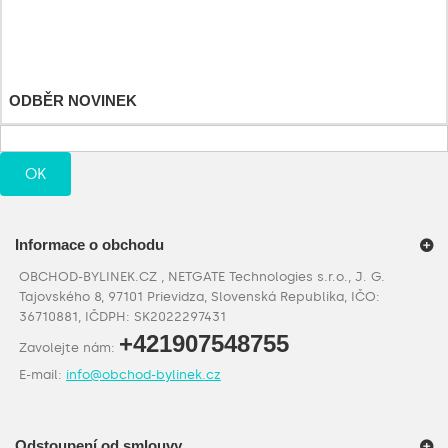
Moje adresy
Osobní údaje
Moje slevové kupóny
ODBĚR NOVINEK
OK
Informace o obchodu
OBCHOD-BYLINEK.CZ , NETGATE Technologies s.r.o., J. G.
Tajovského 8, 97101 Prievidza, Slovenská Republika, IČO:
36710881, IČDPH: SK2022297431
+421907548755
Zavolejte nám:
E-mail:
info@obchod-bylinek.cz
Odstoupení od smlouvy