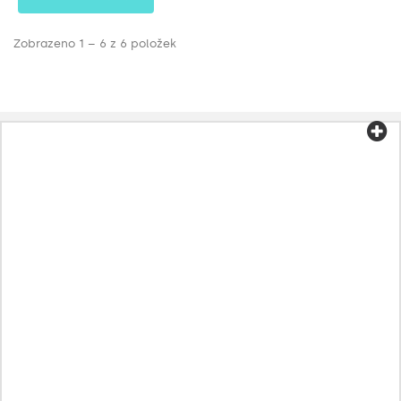
Zobrazeno 1 – 6 z 6 položek
Kategorie
Čaj a káva
Biopotraviny
Kosmetika
Aromaterapie
Zdravá strava
Přípravky podle onemocnění
Jiný
Oleje
Kapsle
Byliny