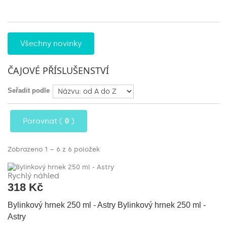
1
Všechny novinky
ČAJOVÉ PŘÍSLUŠENSTVÍ
Seřadit podle
Porovnat (
0
)
Zobrazeno 1 – 6 z 6 položek
Rychlý náhled
318 Kč
Bylinkový hrnek 250 ml - Astry
Bylinkový hrnek 250 ml -
Astry