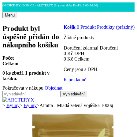
OBCHOD-BYLINEK.CZ - ARCTERYX
(Pracovní doba Po–Pá: 9:00–16:00)
Menu
Produkt byl
Košík
0
Produkt
Produkty
(prázdný)
úspěšně přidán do
Žádné produkty
nákupního košíku
Doručení zdarma!
Doručení
0 Kč
DPH
Počet
0 Kč
Celkem
Celkem
Ceny jsou s DPH
0
ks zboží.
1 produkt v
košíku.
K pokladně
Pokračovat v nákupu
Objednat
Vyhledávání
>
Byliny
>
Byliny
>
Alfalfa - Mladá zelená vojtěška 1000g