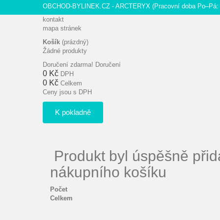
OBCHOD-BYLINEK.CZ - ARCTERYX
(Pracovní doba Po–Pá: 
kontakt
mapa stránek
Košík
(prázdný)
Žádné produkty
Doručení zdarma!
Doručení
0 Kč
DPH
0 Kč
Celkem
Ceny jsou s DPH
K pokladně
Produkt byl úspěšně přid
nákupního košíku
Počet
Celkem