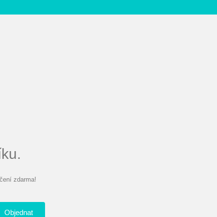
íku.
čení zdarma!
Objednat