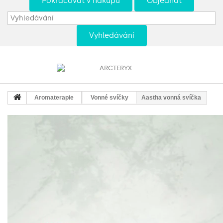
Pokračovat v nákupu
Objednat
Vyhledávání
Aromaterapie
Vonné svíčky
Aastha vonná svíčka