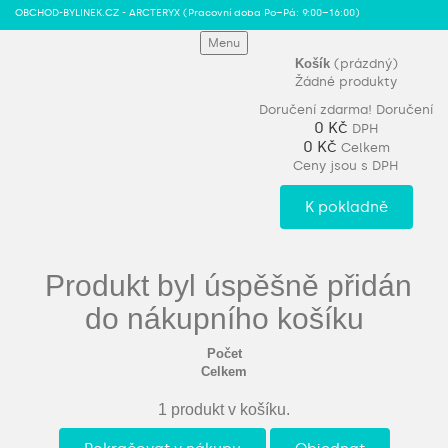
OBCHOD-BYLINEK.CZ - ARCTERYX
(Pracovní doba Po–Pá: 9:00–16:00)
Menu
Košík
(prázdný)
Žádné produkty
Doručení zdarma!
Doručení
0 Kč
DPH
0 Kč
Celkem
Ceny jsou s DPH
K pokladně
Produkt byl úspěšně přidán
do nákupního košíku
Počet
Celkem
1 produkt v košíku.