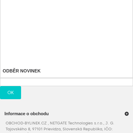
Můj účet
Moje objednávky
Moje vrácené produkty
Moje dobropisy
Moje adresy
Osobní údaje
Moje slevové kupóny
ODBĚR NOVINEK
OK
Informace o obchodu
OBCHOD-BYLINEK.CZ , NETGATE Technologies s.r.o., J. G.
Tajovského 8, 97101 Prievidza, Slovenská Republika, IČO: