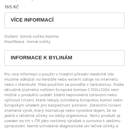
165 Kč
VÍCE INFORMACÍ
Složení: Vonná svíčka Aastha
Klasifikace: Vonné svíčky
INFORMACE K BYLINÁM
Pro více informací o použití v tradiční přírodní medicíně Vás
musíme odkázat na herbáře nebo externí zdroje na Internetu
nebo v literatuře. Před použitím se poraďte s herbalistou. Podle
aktuálně platného nařízení Evropské komise č.1924/2006 není
možné u produktů uvádět žádná nepovolená zdravotní nebo
výživová tvrzení, které nebyly schváleny Evropskou komisí nebo
Evropským úřadem pro bezpečnost potravin. Zdravotní tvrzení
znamená výrok, který naznačuje nebo vyvolává dojem, že se
jedná o léčebné účinky na lidský organismus. Tento produkt je
uveden na trh v ČR jako rostlinný výtažek a surovina k dalšímu
zpracování. Nemá schválené diagnostické ani léčivé účinky a