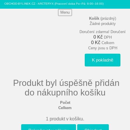
OBCHOD-BYLINEK.CZ - ARCTERYX
(Pracovní doba Po–Pá: 9:00–16:00)
Menu
Košík
(prázdný)
Žádné produkty
Doručení zdarma!
Doručení
0 Kč
DPH
0 Kč
Celkem
Ceny jsou s DPH
K pokladně
Produkt byl úspěšně přidán
do nákupního košíku
Počet
Celkem
1 produkt v košíku.