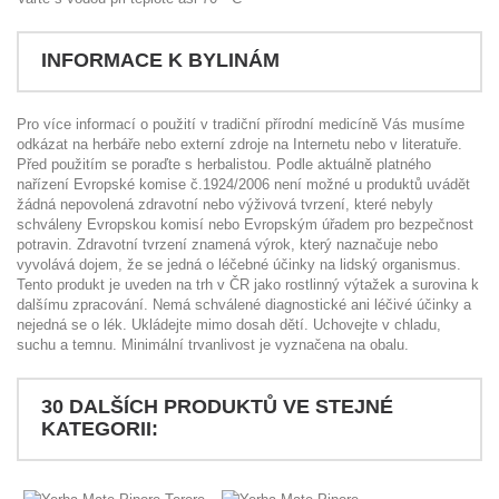
INFORMACE K BYLINÁM
Pro více informací o použití v tradiční přírodní medicíně Vás musíme
odkázat na herbáře nebo externí zdroje na Internetu nebo v literatuře.
Před použitím se poraďte s herbalistou. Podle aktuálně platného
nařízení Evropské komise č.1924/2006 není možné u produktů uvádět
žádná nepovolená zdravotní nebo výživová tvrzení, které nebyly
schváleny Evropskou komisí nebo Evropským úřadem pro bezpečnost
potravin. Zdravotní tvrzení znamená výrok, který naznačuje nebo
vyvolává dojem, že se jedná o léčebné účinky na lidský organismus.
Tento produkt je uveden na trh v ČR jako rostlinný výtažek a surovina k
dalšímu zpracování. Nemá schválené diagnostické ani léčivé účinky a
nejedná se o lék. Ukládejte mimo dosah dětí. Uchovejte v chladu,
suchu a temnu. Minimální trvanlivost je vyznačena na obalu.
30 DALŠÍCH PRODUKTŮ VE STEJNÉ
KATEGORII: