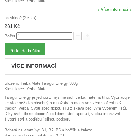
Klasifikace: Yerba Mate
↓ Více informací ↓
na skladě (2-5 ks)
281 Kč
Počet
Přidat do košíku
VÍCE INFORMACÍ
Složení: Yerba Mate Taragui Energy 500g
Klasifikace: Yerba Mate
Taragui Energy je jednou z nejsilnějších yerba maté na trhu. Vyznačuje
se více než dvojnásobným množstvím matin ve svém složení než
tradiční yerba. Svou specifickou sílu získává pečlivým výběrem listů.
Díky své síle se doporučuje lidem, kteří sportují, vedou intenzivní
životní styl a potřebují silnou podporu.
Bohaté na vitamíny: B1, B2, B5 a hořčík a železo.
Vařte s vodou při teplotě asi 70 ° C