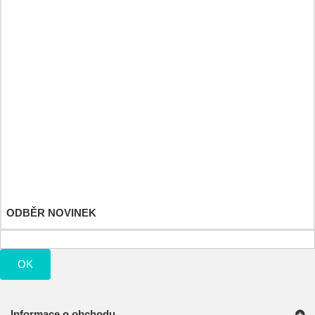
Športové a výživové doplnky
Detské hračky
Můj účet
Moje objednávky
Moje vrácené produkty
Moje dobropisy
Moje adresy
Osobní údaje
Moje slevové kupóny
ODBĚR NOVINEK
OK
Informace o obchodu