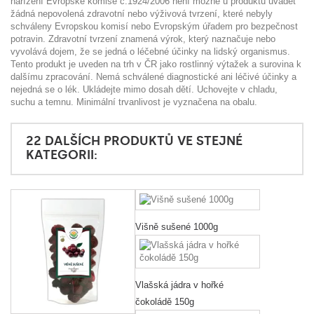
nařízení Evropské komise č.1924/2006 není možné u produktů uvádět
žádná nepovolená zdravotní nebo výživová tvrzení, které nebyly
schváleny Evropskou komisí nebo Evropským úřadem pro bezpečnost
potravin. Zdravotní tvrzení znamená výrok, který naznačuje nebo
vyvolává dojem, že se jedná o léčebné účinky na lidský organismus.
Tento produkt je uveden na trh v ČR jako rostlinný výtažek a surovina k
dalšímu zpracování. Nemá schválené diagnostické ani léčivé účinky a
nejedná se o lék. Ukládejte mimo dosah dětí. Uchovejte v chladu,
suchu a temnu. Minimální trvanlivost je vyznačena na obalu.
22 DALŠÍCH PRODUKTŮ VE STEJNÉ
KATEGORII:
Višně sušené 1000g
Vlašská jádra v hořké
čokoládě 150g