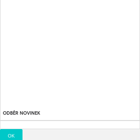
Nalewki ziołowe i olejki eteryczne
Byliny tinktury a éterické oleje
Heilkräuter und Fitnessdiät
Športové a výživové doplnky
Detské hračky
Můj účet
Moje objednávky
Moje vrácené produkty
Moje dobropisy
Moje adresy
Osobní údaje
Moje slevové kupóny
ODBĚR NOVINEK
OK