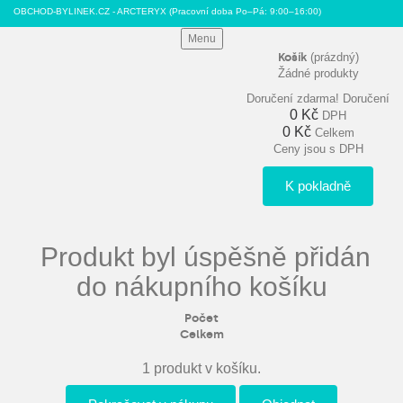
OBCHOD-BYLINEK.CZ - ARCTERYX
(Pracovní doba Po–Pá: 9:00–16:00)
Menu
Košík
(prázdný)
Žádné produkty
Doručení zdarma!
Doručení
0 Kč
DPH
0 Kč
Celkem
Ceny jsou s DPH
K pokladně
Produkt byl úspěšně přidán
do nákupního košíku
Počet
Celkem
1 produkt v košíku.