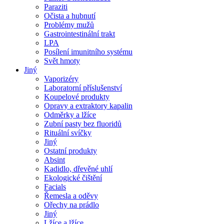
Paraziti
Očista a hubnutí
Problémy mužů
Gastrointestinální trakt
LPA
Posílení imunitního systému
Svět hmoty
Jiný
Vaporizéry
Laboratorní příslušenství
Koupelové produkty
Opravy a extraktory kapalin
Odměrky a lžíce
Zubní pasty bez fluoridů
Rituální svíčky
Jiný
Ostatní produkty
Absint
Kadidlo, dřevěné uhlí
Ekologické čištění
Facials
Řemesla a oděvy
Ořechy na prádlo
Jiný
Lžíce a lžíce