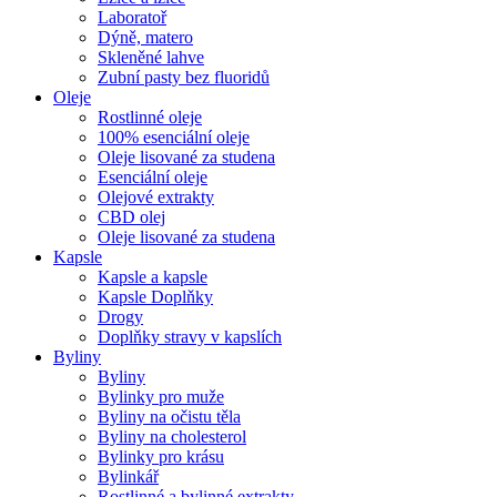
Laboratoř
Dýně, matero
Skleněné lahve
Zubní pasty bez fluoridů
Oleje
Rostlinné oleje
100% esenciální oleje
Oleje lisované za studena
Esenciální oleje
Olejové extrakty
CBD olej
Oleje lisované za studena
Kapsle
Kapsle a kapsle
Kapsle Doplňky
Drogy
Doplňky stravy v kapslích
Byliny
Byliny
Bylinky pro muže
Byliny na očistu těla
Byliny na cholesterol
Bylinky pro krásu
Bylinkář
Rostlinné a bylinné extrakty