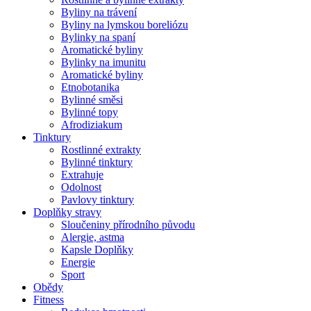
Byliny na trávení
Byliny na lymskou boreliózu
Bylinky na spaní
Aromatické byliny
Bylinky na imunitu
Aromatické byliny
Etnobotanika
Bylinné směsi
Bylinné topy
Afrodiziakum
Tinktury
Rostlinné extrakty
Bylinné tinktury
Extrahuje
Odolnost
Pavlovy tinktury
Doplňky stravy
Sloučeniny přírodního původu
Alergie, astma
Kapsle Doplňky
Energie
Sport
Obědy
Fitness