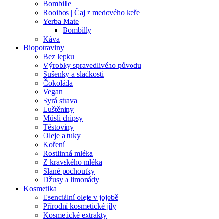
Bombille
Rooibos | Čaj z medového keře
Yerba Mate
Bombilly
Káva
Biopotraviny
Bez lepku
Výrobky spravedlivého původu
Sušenky a sladkosti
Čokoláda
Vegan
Syrá strava
Luštěniny
Müsli chipsy
Těstoviny
Oleje a tuky
Koření
Rostlinná mléka
Z kravského mléka
Slané pochoutky
Džusy a limonády
Kosmetika
Esenciální oleje v jojobě
Přírodní kosmetické jíly
Kosmetické extrakty