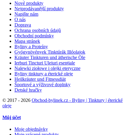
Nové produkty
Nejprodávanější produkty
Napište nám
O nás
Doprava
Ochrana osobních údajů
Obchodní podmínky
Mapa stránek
Byliny a Proteíny
Gyógynövények Tinktúrák Illóolajok
Kräuter Tinkturen und ätherische Öle
Ierburi Tincturi Uleiuri esențiale
Nalewki ziołowe i olejki eteryczne
Byliny tinktury a éterické oleje
Heilkräuter und Fitnessdiät
Športové a výživové doplnky
Detské hračky
©
2017 - 2026
Obchod-bylinek.cz - Byliny | Tinktury | éterické
oleje
Můj účet
Moje objednávky
Moje vrácené produkty