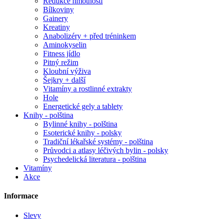
Redukce hmotnosti
Bílkoviny
Gainery
Kreatiny
Anabolizéry + před tréninkem
Aminokyselin
Fitness jídlo
Pitný režim
Kloubní výživa
Šejkry + další
Vitamíny a rostlinné extrakty
Hole
Energetické gely a tablety
Knihy - polština
Bylinné knihy - polština
Esoterické knihy - polsky
Tradiční lékařské systémy - polština
Průvodci a atlasy léčivých bylin - polsky
Psychedelická literatura - polština
Vitamíny
Akce
Informace
Slevy