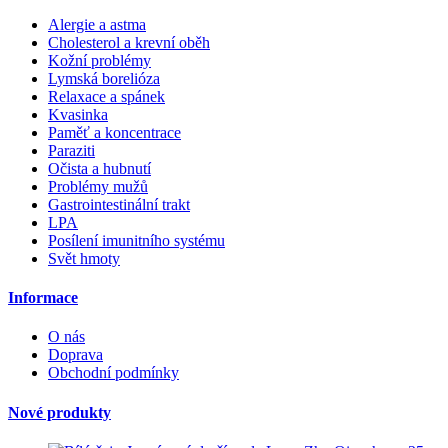
Alergie a astma
Cholesterol a krevní oběh
Kožní problémy
Lymská borelióza
Relaxace a spánek
Kvasinka
Paměť a koncentrace
Paraziti
Očista a hubnutí
Problémy mužů
Gastrointestinální trakt
LPA
Posílení imunitního systému
Svět hmoty
Informace
O nás
Doprava
Obchodní podmínky
Nové produkty