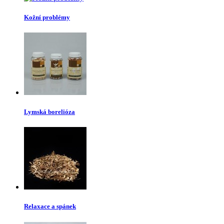
Kožní problémy
Lymská borelióza
Relaxace a spánek