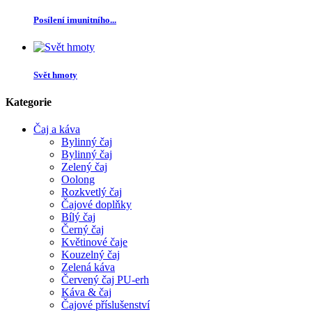
Posílení imunitního...
Svět hmoty
Kategorie
Čaj a káva
Bylinný čaj
Bylinný čaj
Zelený čaj
Oolong
Rozkvetlý čaj
Čajové doplňky
Bílý čaj
Černý čaj
Květinové čaje
Kouzelný čaj
Zelená káva
Červený čaj PU-erh
Káva & čaj
Čajové příslušenství