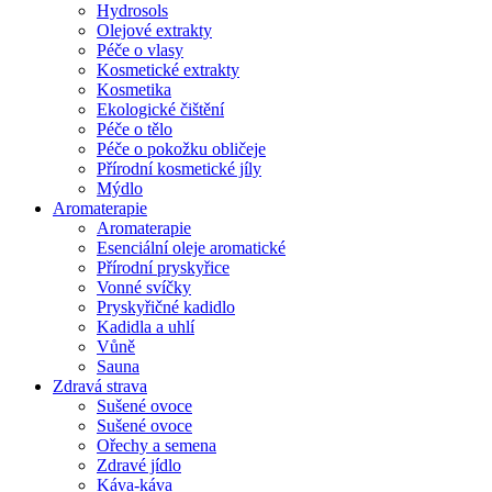
Hydrosols
Olejové extrakty
Péče o vlasy
Kosmetické extrakty
Kosmetika
Ekologické čištění
Péče o tělo
Péče o pokožku obličeje
Přírodní kosmetické jíly
Mýdlo
Aromaterapie
Aromaterapie
Esenciální oleje aromatické
Přírodní pryskyřice
Vonné svíčky
Pryskyřičné kadidlo
Kadidla a uhlí
Vůně
Sauna
Zdravá strava
Sušené ovoce
Sušené ovoce
Ořechy a semena
Zdravé jídlo
Káva-káva