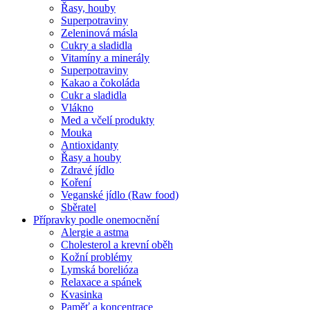
Řasy, houby
Superpotraviny
Zeleninová másla
Cukry a sladidla
Vitamíny a minerály
Superpotraviny
Kakao a čokoláda
Cukr a sladidla
Vlákno
Med a včelí produkty
Mouka
Antioxidanty
Řasy a houby
Zdravé jídlo
Koření
Veganské jídlo (Raw food)
Sběratel
Přípravky podle onemocnění
Alergie a astma
Cholesterol a krevní oběh
Kožní problémy
Lymská borelióza
Relaxace a spánek
Kvasinka
Paměť a koncentrace