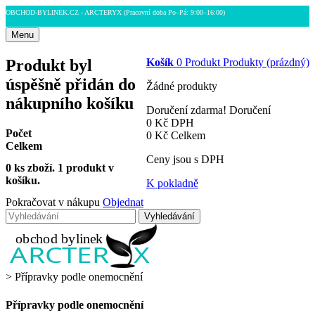
OBCHOD-BYLINEK.CZ - ARCTERYX
(Pracovní doba Po–Pá: 9:00–16:00)
Menu
Produkt byl
Košík
0
Produkt
Produkty
(prázdný)
úspěšně přidán do
Žádné produkty
nákupního košíku
Doručení zdarma!
Doručení
0 Kč
DPH
Počet
0 Kč
Celkem
Celkem
Ceny jsou s DPH
0
ks zboží.
1 produkt v
košíku.
K pokladně
Pokračovat v nákupu
Objednat
Vyhledávání
>
Přípravky podle onemocnění
Přípravky podle onemocnění