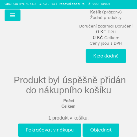
OBCHOD-BYLINEK.CZ - ARCTERYX
(Pracovní doba Po–Pá: 9:00–16:00)
Košík
(prázdný)
Žádné produkty
Menu
Doručení zdarma!
Doručení
0 Kč
DPH
0 Kč
Celkem
Ceny jsou s DPH
K pokladně
Produkt byl úspěšně přidán
do nákupního košíku
Počet
Celkem
1 produkt v košíku.
Pokračovat v nákupu
Objednat