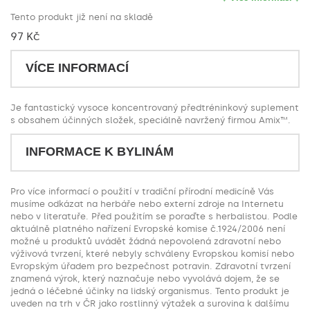
Tento produkt již není na skladě
97 Kč
VÍCE INFORMACÍ
Je fantastický vysoce koncentrovaný předtréninkový suplement
s obsahem účinných složek, speciálně navržený firmou Amix™.
INFORMACE K BYLINÁM
Pro více informací o použití v tradiční přírodní medicíně Vás
musíme odkázat na herbáře nebo externí zdroje na Internetu
nebo v literatuře. Před použitím se poraďte s herbalistou. Podle
aktuálně platného nařízení Evropské komise č.1924/2006 není
možné u produktů uvádět žádná nepovolená zdravotní nebo
výživová tvrzení, které nebyly schváleny Evropskou komisí nebo
Evropským úřadem pro bezpečnost potravin. Zdravotní tvrzení
znamená výrok, který naznačuje nebo vyvolává dojem, že se
jedná o léčebné účinky na lidský organismus. Tento produkt je
uveden na trh v ČR jako rostlinný výtažek a surovina k dalšímu