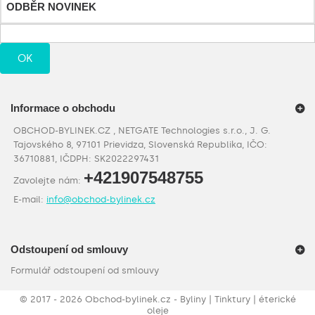
ODBĚR NOVINEK
OK
Informace o obchodu
OBCHOD-BYLINEK.CZ , NETGATE Technologies s.r.o., J. G.
Tajovského 8, 97101 Prievidza, Slovenská Republika, IČO:
36710881, IČDPH: SK2022297431
+421907548755
Zavolejte nám:
E-mail:
info@obchod-bylinek.cz
Odstoupení od smlouvy
Formulář odstoupení od smlouvy
©
2017 - 2026
Obchod-bylinek.cz - Byliny | Tinktury | éterické
oleje