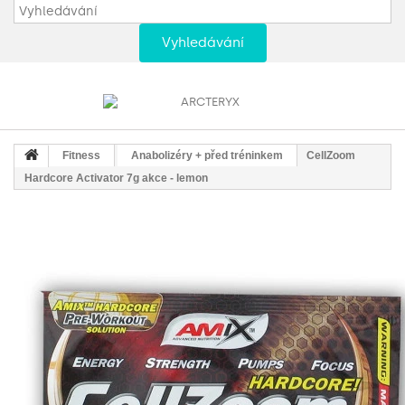
Vyhledávání
Fitness
Anabolizéry + před tréninkem
CellZoom
Hardcore Activator 7g akce - lemon