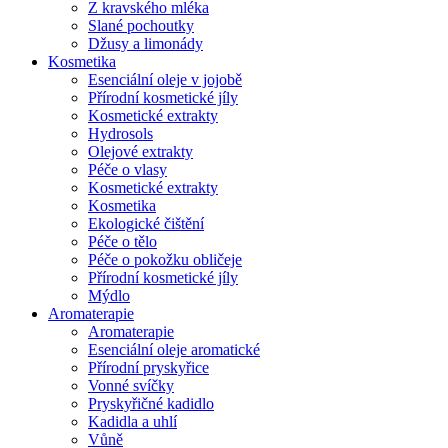
Z kravského mléka
Slané pochoutky
Džusy a limonády
Kosmetika
Esenciální oleje v jojobě
Přírodní kosmetické jíly
Kosmetické extrakty
Hydrosols
Olejové extrakty
Péče o vlasy
Kosmetické extrakty
Kosmetika
Ekologické čištění
Péče o tělo
Péče o pokožku obličeje
Přírodní kosmetické jíly
Mýdlo
Aromaterapie
Aromaterapie
Esenciální oleje aromatické
Přírodní pryskyřice
Vonné svíčky
Pryskyřičné kadidlo
Kadidla a uhlí
Vůně