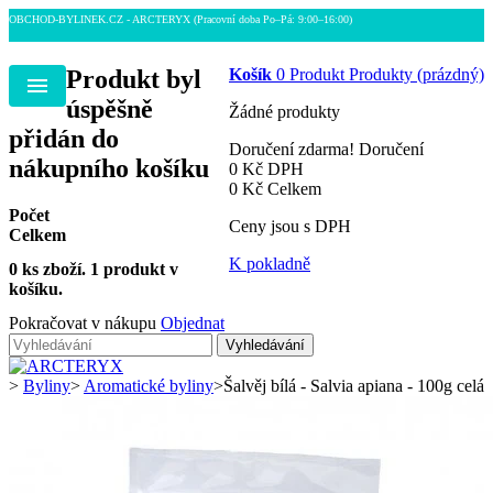
OBCHOD-BYLINEK.CZ - ARCTERYX
(Pracovní doba Po–Pá: 9:00–16:00)
Produkt byl
Košík
0
Produkt
Produkty
(prázdný)
Menu
úspěšně
Žádné produkty
přidán do
Doručení zdarma!
Doručení
nákupního košíku
0 Kč
DPH
0 Kč
Celkem
Počet
Ceny jsou s DPH
Celkem
K pokladně
0
ks zboží.
1 produkt v
košíku.
Pokračovat v nákupu
Objednat
Vyhledávání
>
Byliny
>
Aromatické byliny
>
Šalvěj bílá - Salvia apiana - 100g celá