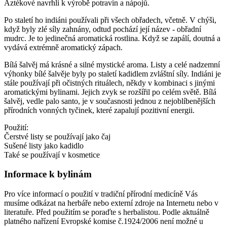
Aztékové navrhli k výrobě potravin a nápojů.
Po staletí ho indiáni používali při všech obřadech, včetně. V chýši,
když byly zlé síly zahnány, odtud pochází její název - obřadní
mudrc. Je to jedinečná aromatická rostlina. Když se zapálí, doutná a
vydává extrémně aromatický zápach.
Bílá šalvěj má krásné a silné mystické aroma. Listy a celé nadzemní
výhonky bílé šalvěje byly po staletí kadidlem zvláštní síly. Indiáni je
stále používají při očistných rituálech, někdy v kombinaci s jinými
aromatickými bylinami. Jejich zvyk se rozšířil po celém světě. Bílá
šalvěj, vedle palo santo, je v současnosti jednou z nejoblíbenějších
přírodních vonných tyčinek, které zapalují pozitivní energii.
Použití:
Čerstvé listy se používají jako čaj
Sušené listy jako kadidlo
Také se používají v kosmetice
Informace k bylinám
Pro více informací o použití v tradiční přírodní medicíně Vás
musíme odkázat na herbáře nebo externí zdroje na Internetu nebo v
literatuře. Před použitím se poraďte s herbalistou. Podle aktuálně
platného nařízení Evropské komise č.1924/2006 není možné u