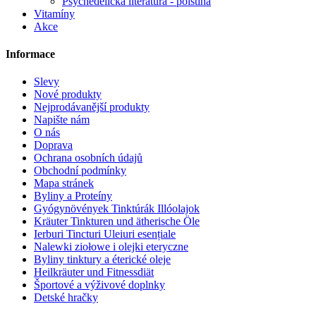
Psychedelická literatura - polština
Vitamíny
Akce
Informace
Slevy
Nové produkty
Nejprodávanější produkty
Napište nám
O nás
Doprava
Ochrana osobních údajů
Obchodní podmínky
Mapa stránek
Byliny a Proteíny
Gyógynövények Tinktúrák Illóolajok
Kräuter Tinkturen und ätherische Öle
Ierburi Tincturi Uleiuri esențiale
Nalewki ziołowe i olejki eteryczne
Byliny tinktury a éterické oleje
Heilkräuter und Fitnessdiät
Športové a výživové doplnky
Detské hračky