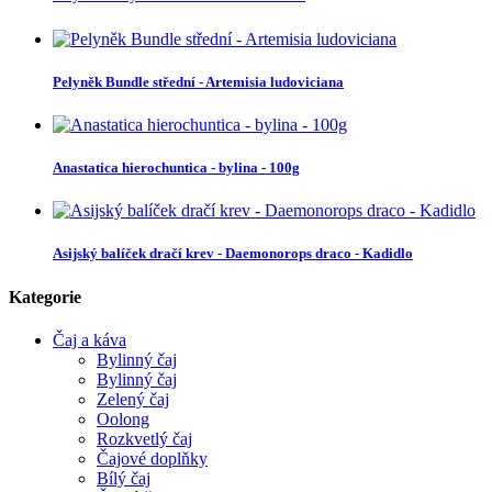
Pelyněk Bundle střední - Artemisia ludoviciana
Anastatica hierochuntica - bylina - 100g
Asijský balíček dračí krev - Daemonorops draco - Kadidlo
Kategorie
Čaj a káva
Bylinný čaj
Bylinný čaj
Zelený čaj
Oolong
Rozkvetlý čaj
Čajové doplňky
Bílý čaj