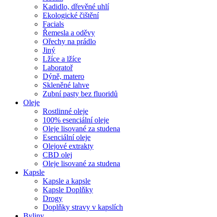
Kadidlo, dřevěné uhlí
Ekologické čištění
Facials
Řemesla a oděvy
Ořechy na prádlo
Jiný
Lžíce a lžíce
Laboratoř
Dýně, matero
Skleněné lahve
Zubní pasty bez fluoridů
Oleje
Rostlinné oleje
100% esenciální oleje
Oleje lisované za studena
Esenciální oleje
Olejové extrakty
CBD olej
Oleje lisované za studena
Kapsle
Kapsle a kapsle
Kapsle Doplňky
Drogy
Doplňky stravy v kapslích
Byliny