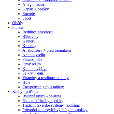
Alergie, astma
Kapsle Doplňky
Energie
Sport
Obědy
Fitness
Redukce hmotnosti
Bílkoviny
Gainery
Kreatiny
Anabolizéry + před tréninkem
Aminokyselin
Fitness jídlo
Pitný režim
Kloubní výživa
Šejkry + další
Vitamíny a rostlinné extrakty
Hole
Energetické gely a tablety
Knihy - polština
Bylinné knihy - polština
Esoterické knihy - polsky
Tradiční lékařské systémy - polština
Průvodci a atlasy léčivých bylin - polsky