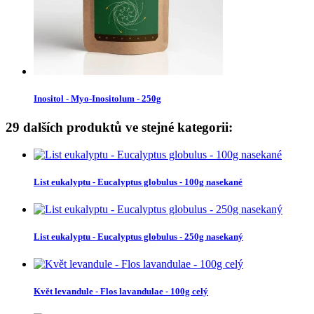
Inositol - Myo-Inositolum - 250g
29 dalších produktů ve stejné kategorii:
List eukalyptu - Eucalyptus globulus - 100g nasekané
List eukalyptu - Eucalyptus globulus - 250g nasekaný
Květ levandule - Flos lavandulae - 100g celý