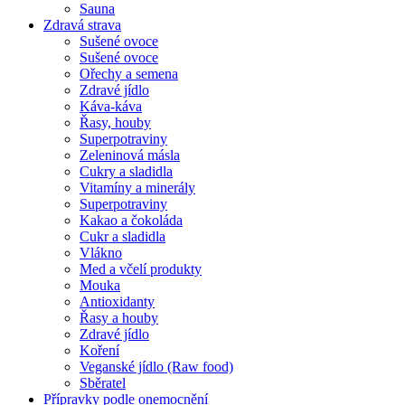
Sauna
Zdravá strava
Sušené ovoce
Sušené ovoce
Ořechy a semena
Zdravé jídlo
Káva-káva
Řasy, houby
Superpotraviny
Zeleninová másla
Cukry a sladidla
Vitamíny a minerály
Superpotraviny
Kakao a čokoláda
Cukr a sladidla
Vlákno
Med a včelí produkty
Mouka
Antioxidanty
Řasy a houby
Zdravé jídlo
Koření
Veganské jídlo (Raw food)
Sběratel
Přípravky podle onemocnění