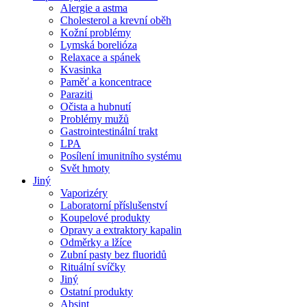
Alergie a astma
Cholesterol a krevní oběh
Kožní problémy
Lymská borelióza
Relaxace a spánek
Kvasinka
Paměť a koncentrace
Paraziti
Očista a hubnutí
Problémy mužů
Gastrointestinální trakt
LPA
Posílení imunitního systému
Svět hmoty
Jiný
Vaporizéry
Laboratorní příslušenství
Koupelové produkty
Opravy a extraktory kapalin
Odměrky a lžíce
Zubní pasty bez fluoridů
Rituální svíčky
Jiný
Ostatní produkty
Absint