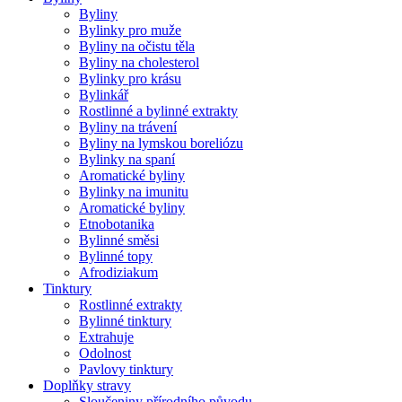
Byliny
Bylinky pro muže
Byliny na očistu těla
Byliny na cholesterol
Bylinky pro krásu
Bylinkář
Rostlinné a bylinné extrakty
Byliny na trávení
Byliny na lymskou boreliózu
Bylinky na spaní
Aromatické byliny
Bylinky na imunitu
Aromatické byliny
Etnobotanika
Bylinné směsi
Bylinné topy
Afrodiziakum
Tinktury
Rostlinné extrakty
Bylinné tinktury
Extrahuje
Odolnost
Pavlovy tinktury
Doplňky stravy
Sloučeniny přírodního původu