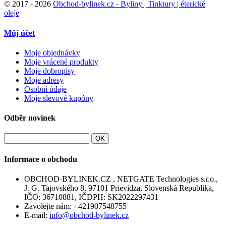
©
2017 - 2026
Obchod-bylinek.cz - Byliny | Tinktury | éterické
oleje
Můj účet
Moje objednávky
Moje vrácené produkty
Moje dobropisy
Moje adresy
Osobní údaje
Moje slevové kupóny
Odběr novinek
OK
Informace o obchodu
OBCHOD-BYLINEK.CZ , NETGATE Technologies s.r.o.,
J. G. Tajovského 8, 97101 Prievidza, Slovenská Republika,
IČO: 36710881, IČDPH: SK2022297431
Zavolejte nám:
+421907548755
E-mail:
info@obchod-bylinek.cz