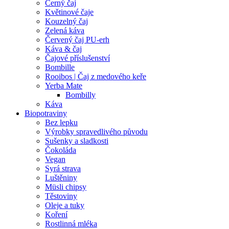
Černý čaj
Květinové čaje
Kouzelný čaj
Zelená káva
Červený čaj PU-erh
Káva & čaj
Čajové příslušenství
Bombille
Rooibos | Čaj z medového keře
Yerba Mate
Bombilly
Káva
Biopotraviny
Bez lepku
Výrobky spravedlivého původu
Sušenky a sladkosti
Čokoláda
Vegan
Syrá strava
Luštěniny
Müsli chipsy
Těstoviny
Oleje a tuky
Koření
Rostlinná mléka