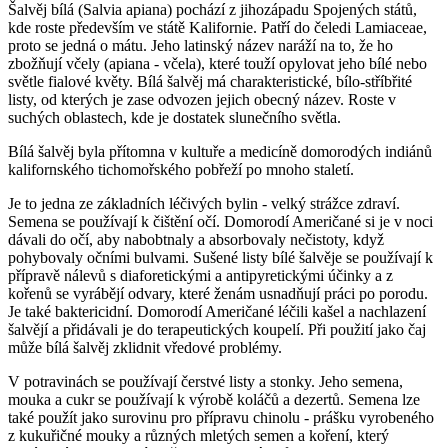
Šalvěj bílá (Salvia apiana) pochází z jihozápadu Spojených států,
kde roste především ve státě Kalifornie. Patří do čeledi Lamiaceae,
proto se jedná o mátu. Jeho latinský název naráží na to, že ho
zbožňují včely (apiana - včela), které touží opylovat jeho bílé nebo
světle fialové květy. Bílá šalvěj má charakteristické, bílo-stříbřité
listy, od kterých je zase odvozen jejich obecný název. Roste v
suchých oblastech, kde je dostatek slunečního světla.
Bílá šalvěj byla přítomna v kultuře a medicíně domorodých indiánů
kalifornského tichomořského pobřeží po mnoho staletí.
Je to jedna ze základních léčivých bylin - velký strážce zdraví.
Semena se používají k čištění očí. Domorodí Američané si je v noci
dávali do očí, aby nabobtnaly a absorbovaly nečistoty, když
pohybovaly očními bulvami. Sušené listy bílé šalvěje se používají k
přípravě nálevů s diaforetickými a antipyretickými účinky a z
kořenů se vyrábějí odvary, které ženám usnadňují práci po porodu.
Je také baktericidní. Domorodí Američané léčili kašel a nachlazení
šalvějí a přidávali je do terapeutických koupelí. Při použití jako čaj
může bílá šalvěj zklidnit vředové problémy.
V potravinách se používají čerstvé listy a stonky. Jeho semena,
mouka a cukr se používají k výrobě koláčů a dezertů. Semena lze
také použít jako surovinu pro přípravu chinolu - prášku vyrobeného
z kukuřičné mouky a různých mletých semen a koření, který