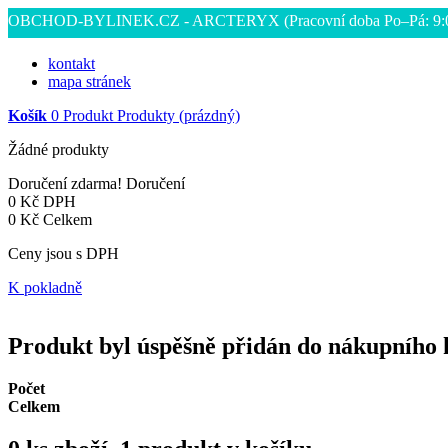
OBCHOD-BYLINEK.CZ - ARCTERYX
(Pracovní doba Po–Pá: 9
kontakt
mapa stránek
Košík
0
Produkt
Produkty
(prázdný)
Žádné produkty
Doručení zdarma!
Doručení
0 Kč
DPH
0 Kč
Celkem
Ceny jsou s DPH
K pokladně
Produkt byl úspěšně přidán do nákupního 
Počet
Celkem