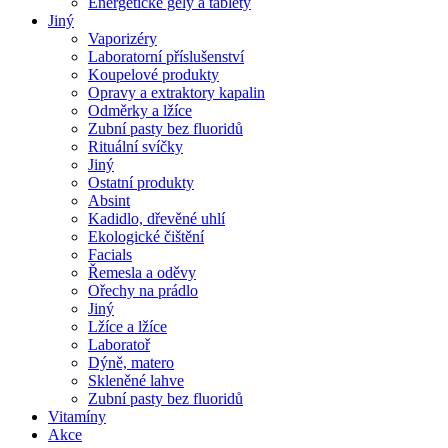
Energetické gely a tablety
Jiný
Vaporizéry
Laboratorní příslušenství
Koupelové produkty
Opravy a extraktory kapalin
Odměrky a lžíce
Zubní pasty bez fluoridů
Rituální svíčky
Jiný
Ostatní produkty
Absint
Kadidlo, dřevěné uhlí
Ekologické čištění
Facials
Řemesla a oděvy
Ořechy na prádlo
Jiný
Lžíce a lžíce
Laboratoř
Dýně, matero
Skleněné lahve
Zubní pasty bez fluoridů
Vitamíny
Akce