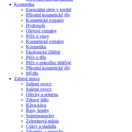
Kosmetika
Esenciální oleje v jojobě
Přírodní kosmetické jíly
Kosmetické extrakty
Hydrosols
Olejové extrakty
Péče o vlasy
Kosmetické extrakty
Kosmetika
Ekologické čištění
Péče o tělo
Péče o pokožku obličeje
Přírodní kosmetické jíly
Mýdlo
Zdravá strava
Sušené ovoce
Sušené ovoce
Ořechy a semena
Zdravé jídlo
Káva-káva
Řasy, houby
Superpotraviny
Zeleninová másla
Cukry a sladidla
Vitamíny a minerály