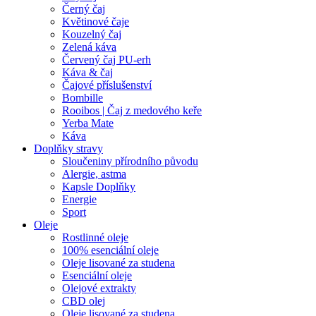
Černý čaj
Květinové čaje
Kouzelný čaj
Zelená káva
Červený čaj PU-erh
Káva & čaj
Čajové příslušenství
Bombille
Rooibos | Čaj z medového keře
Yerba Mate
Káva
Doplňky stravy
Sloučeniny přírodního původu
Alergie, astma
Kapsle Doplňky
Energie
Sport
Oleje
Rostlinné oleje
100% esenciální oleje
Oleje lisované za studena
Esenciální oleje
Olejové extrakty
CBD olej
Oleje lisované za studena