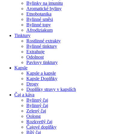
Bylinky na imunitu
Aromatické byliny
Etnobotanika
Bylinné směsi
Bylinné topy
Afrodiziakum
Tinktury
Rostlinné extrakty
Bylinné tinktury
Extrahuje
Odolnost
Pavlovy tinktury
Kapsle
Kapsle a kapsle
Kapsle Doplňky
Drogy
Doplňky stravy v kapslích
Čaj a káva
Bylinný čaj
Bylinný čaj
Zelený čaj
Oolong
Rozkvetlý čaj
Čajové doplňky
Bílý čaj