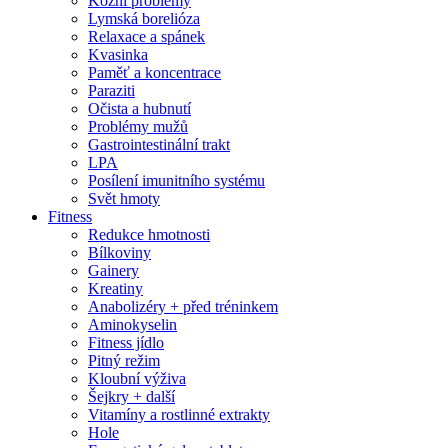
Kožní problémy
Lymská borelióza
Relaxace a spánek
Kvasinka
Paměť a koncentrace
Paraziti
Očista a hubnutí
Problémy mužů
Gastrointestinální trakt
LPA
Posílení imunitního systému
Svět hmoty
Fitness
Redukce hmotnosti
Bílkoviny
Gainery
Kreatiny
Anabolizéry + před tréninkem
Aminokyselin
Fitness jídlo
Pitný režim
Kloubní výživa
Šejkry + další
Vitamíny a rostlinné extrakty
Hole