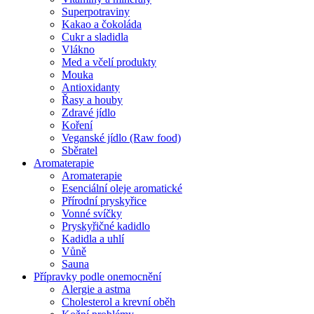
Superpotraviny
Kakao a čokoláda
Cukr a sladidla
Vlákno
Med a včelí produkty
Mouka
Antioxidanty
Řasy a houby
Zdravé jídlo
Koření
Veganské jídlo (Raw food)
Sběratel
Aromaterapie
Aromaterapie
Esenciální oleje aromatické
Přírodní pryskyřice
Vonné svíčky
Pryskyřičné kadidlo
Kadidla a uhlí
Vůně
Sauna
Přípravky podle onemocnění
Alergie a astma
Cholesterol a krevní oběh