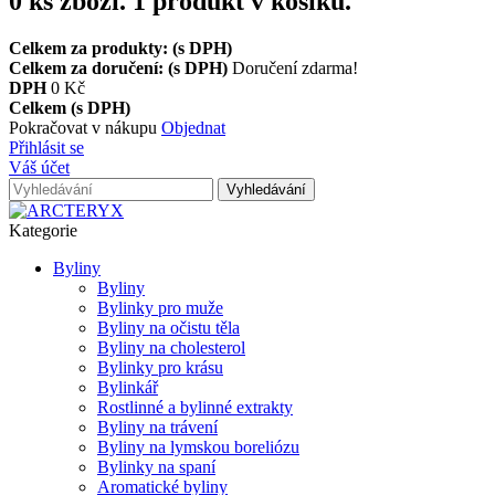
0
ks zboží.
1 produkt v košíku.
Celkem za produkty: (s DPH)
Celkem za doručení: (s DPH)
Doručení zdarma!
DPH
0 Kč
Celkem (s DPH)
Pokračovat v nákupu
Objednat
Přihlásit se
Váš účet
Vyhledávání
Kategorie
Byliny
Byliny
Bylinky pro muže
Byliny na očistu těla
Byliny na cholesterol
Bylinky pro krásu
Bylinkář
Rostlinné a bylinné extrakty
Byliny na trávení
Byliny na lymskou boreliózu
Bylinky na spaní
Aromatické byliny