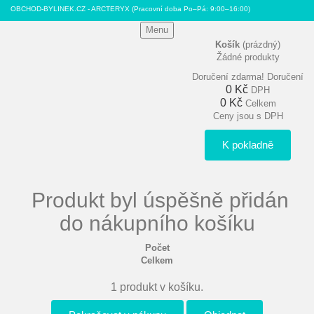
OBCHOD-BYLINEK.CZ - ARCTERYX
(Pracovní doba Po–Pá: 9:00–16:00)
Menu
Košík
(prázdný)
Žádné produkty
Doručení zdarma!
Doručení
0 Kč
DPH
0 Kč
Celkem
Ceny jsou s DPH
K pokladně
Produkt byl úspěšně přidán
do nákupního košíku
Počet
Celkem
1 produkt v košíku.