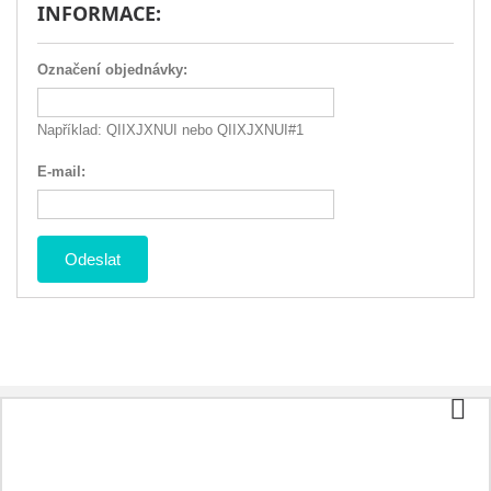
INFORMACE:
Označení objednávky:
Například: QIIXJXNUI nebo QIIXJXNUI#1
E-mail:
Odeslat
Informace
Slevy