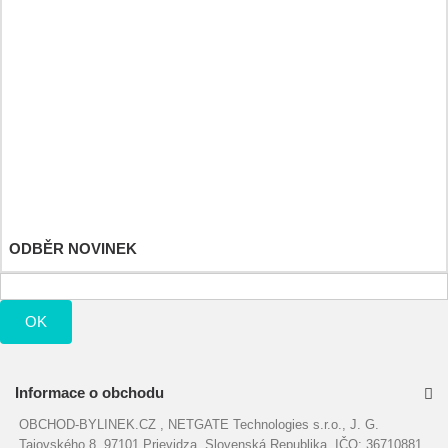
Detské hračky
Můj účet
Moje objednávky
Moje vrácené produkty
Moje dobropisy
Moje adresy
Osobní údaje
Moje slevové kupóny
ODBĚR NOVINEK
OK
Informace o obchodu
OBCHOD-BYLINEK.CZ , NETGATE Technologies s.r.o., J. G.
Tajovského 8, 97101 Prievidza, Slovenská Republika, IČO: 36710881,