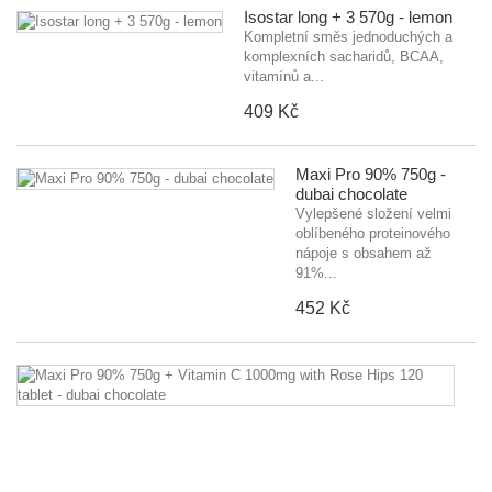
Isostar long + 3 570g - lemon
Kompletní směs jednoduchých a
komplexních sacharidů, BCAA,
vitamínů a...
409 Kč
Maxi Pro 90% 750g -
dubai chocolate
Vylepšené složení velmi
oblíbeného proteinového
nápoje s obsahem až
91%...
452 Kč
M
P
9
7
+
Vi
C