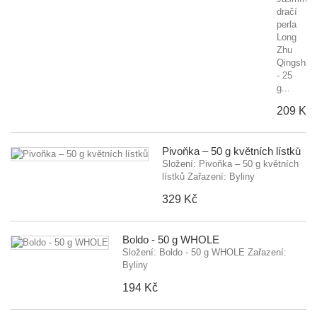
dračí
perla
Long
Zhu
Qingshan
- 25
g...
209 Kč
Pivoňka – 50 g květních lístků
Složení: Pivoňka – 50 g květních
lístků Zařazení: Byliny
329 Kč
Boldo - 50 g WHOLE
Složení: Boldo - 50 g WHOLE Zařazení:
Byliny
194 Kč