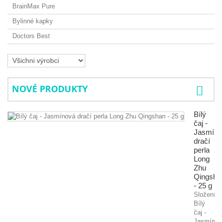
BrainMax Pure
Bylinné kapky
Doctors Best
NOVÉ PRODUKTY
Bílý
čaj -
Jasmíno
dračí
perla
Long
Zhu
Qingsha
- 25 g
Složení:
Bílý
čaj -
Jasmínov