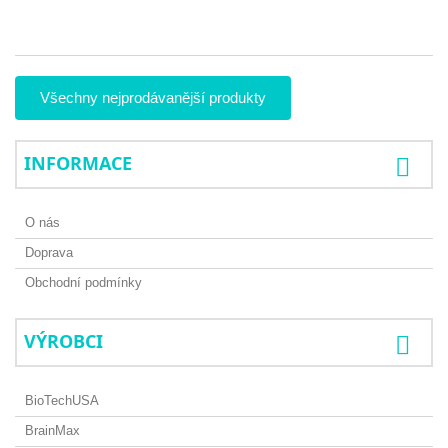
3
Všechny nejprodávanější produkty
INFORMACE
O nás
Doprava
Obchodní podmínky
VÝROBCI
BioTechUSA
BrainMax