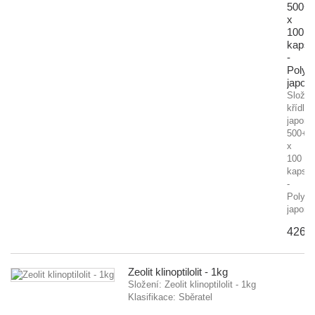
500+
x
100
kapslí
-
Poly
japon
Složen
křídlat
japons
500+
x
100
kapslí
-
Polyg
japoni
426.
Zeolit klinoptilolit - 1kg
Složení: Zeolit klinoptilolit - 1kg
Klasifikace: Sběratel