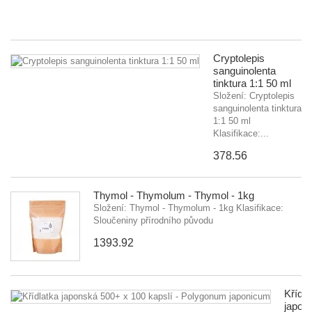
3
Cryptolepis
sanguinolenta
tinktura 1:1 50 ml
Složení: Cryptolepis
sanguinolenta tinktura
1:1 50 ml
Klasifikace:...
378.56
Thymol - Thymolum - Thymol - 1kg
Složení: Thymol - Thymolum - 1kg Klasifikace:
Sloučeniny přírodního původu
1393.92
Křídla
japon