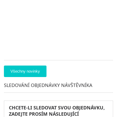
ch
Ma
Pr
9
25
sl
ve
ob
pr
ná
1
Všechny novinky
SLEDOVÁNÍ OBJEDNÁVKY NÁVŠTĚVNÍKA
CHCETE-LI SLEDOVAT SVOU OBJEDNÁVKU,
ZADEJTE PROSÍM NÁSLEDUJÍCÍ