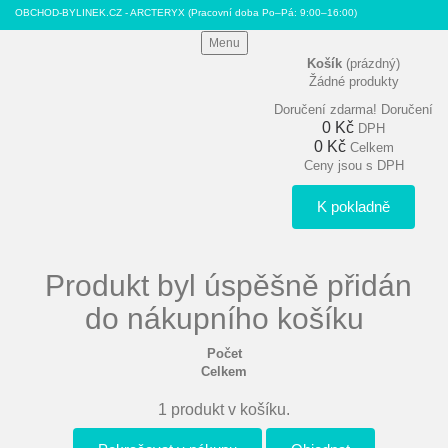
OBCHOD-BYLINEK.CZ - ARCTERYX
(Pracovní doba Po–Pá: 9:00–16:00)
Menu
Košík
(prázdný)
Žádné produkty
Doručení zdarma!
Doručení
0 Kč
DPH
0 Kč
Celkem
Ceny jsou s DPH
K pokladně
Produkt byl úspěšně přidán
do nákupního košíku
Počet
Celkem
1 produkt v košíku.