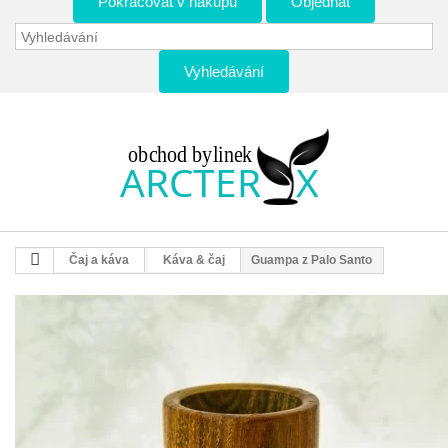
Pokračovat v nákupu
Objednat
Vyhledávání
Čaj a káva
Káva & čaj
Guampa z Palo Santo