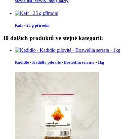
Stevia list - Stevia - 500g mletý
Kafr - 25 g přírodní
30 dalších produktů ve stejné kategorii:
Kadidlo - Kadidlo pilovité - Boswellia serrata - 1kg