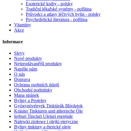
Esoterické knihy - polsky
Tradiční lékařské systémy - polština
Průvodci a atlasy léčivých bylin - polsky
Psychedelická literatura - polština
Vitamíny
Akce
Informace
Slevy
Nové produkty
Nejprodávanější produkty
Napište nám
O nás
Doprava
Ochrana osobních údajů
Obchodní podmínky
Mapa stránek
Byliny a Proteíny
Gyógynövények Tinktúrák Illóolajok
Kräuter Tinkturen und ätherische Öle
Ierburi Tincturi Uleiuri esențiale
Nalewki ziołowe i olejki eteryczne
Byliny tinktury a éterické oleje