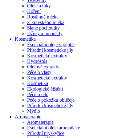
Těstoviny
Oleje a tuky
Koření
Rostlinná mléka
Z kravského mléka
Slané pochoutky
Džusy a limonády
Kosmetika
Esenciální oleje v jojobě
Přírodní kosmetické jíly
Kosmetické extrakty
Hydrosols
Olejové extrakty
Péče o vlasy
Kosmetické extrakty
Kosmetika
Ekologické čištění
Péče o tělo
Péče o pokožku obličeje
Přírodní kosmetické jíly
Mýdlo
Aromaterapie
Aromaterapie
Esenciální oleje aromatické
Přírodní pryskyřice