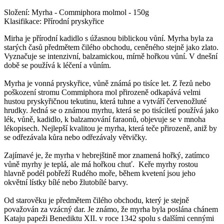
Složení: Myrha - Commiphora molmol - 150g
Klasifikace: Přírodní pryskyřice
Mirha je přírodní kadidlo s úžasnou biblickou vůní. Myrha byla za
starých časů předmětem čilého obchodu, ceněného stejně jako zlato.
Vyznačuje se intenzivní, balzamickou, mírně hořkou vůní. V dnešní
době se používá k léčení a vůním.
Myrha je vonná pryskyřice, vůně známá po tisíce let. Z řezů nebo
poškození stromu Commiphora mol přirozeně odkapává velmi
hustou pryskyřičnou tekutinu, která tuhne a vytváří červenožluté
hrudky. Jedná se o známou myrhu, která se po tisíciletí používá jako
lék, vůně, kadidlo, k balzamování faraonů, objevuje se v mnoha
lékopisech. Nejlepší kvalitou je myrha, která teče přirozeně, aniž by
se odřezávala kůra nebo odřezávaly větvičky.
Zajímavé je, že myrha v hebrejštině mor znamená hořký, zatímco
vůně myrhy je teplá, ale má hořkou chuť. Keře myrhy rostou
hlavně podél pobřeží Rudého moře, během kvetení jsou jeho
okvětní lístky bílé nebo žlutobílé barvy.
Od starověku je předmětem čilého obchodu, který je stejně
považován za vzácný dar. Je známo, že myrha byla poslána chánem
Kataju papeži Benediktu XII. v roce 1342 spolu s dalšími cennými