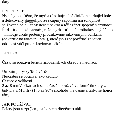
dary.
PROPERTIES
Nyní bylo zjištěno, že myrha obsahuje silné činidlo zmírňující bolest
a detekovaný guggulipid ze skupiny saponinů má schopnost
snižovat hladinu cholesterolu v krvi a léčit zánět spojený s artritidou.
Řada studií také naznačuje, že myrha má také protirakovinný účinek
- inhibuje určité proteiny produkované rakovinnými buňkami
(odkazuje na rakovinu prsu), které jsou zodpovědné za jejich
odolnost vůči protirakovinným lékům.
APLIKACE
Často se používá během náboženských obřadů a meditací.
Unikátní, pryskyřičná vůně
Nejčastěji se používá jako kadidlo
Částice o velikosti
2 až 8 mmV lékárnách se nejčastěji používá ve formě tinktury z
tinktury z Myrrhy (1: 5 až 90% alkoholu) na dásně a těžko se hojící
rány.
JAK POUŽÍVAT
Pelety jsou rozptýleny na horkém dřevěném uhlí.