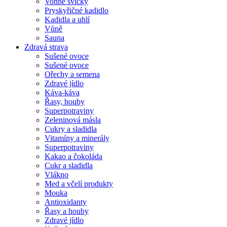
Vonné svíčky
Pryskyřičné kadidlo
Kadidla a uhlí
Vůně
Sauna
Zdravá strava
Sušené ovoce
Sušené ovoce
Ořechy a semena
Zdravé jídlo
Káva-káva
Řasy, houby
Superpotraviny
Zeleninová másla
Cukry a sladidla
Vitamíny a minerály
Superpotraviny
Kakao a čokoláda
Cukr a sladidla
Vlákno
Med a včelí produkty
Mouka
Antioxidanty
Řasy a houby
Zdravé jídlo