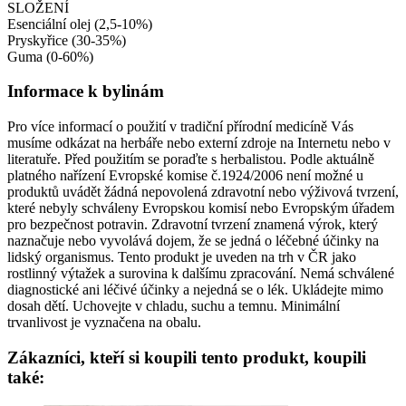
SLOŽENÍ
Esenciální olej (2,5-10%)
Pryskyřice (30-35%)
Guma (0-60%)
Informace k bylinám
Pro více informací o použití v tradiční přírodní medicíně Vás
musíme odkázat na herbáře nebo externí zdroje na Internetu nebo v
literatuře. Před použitím se poraďte s herbalistou. Podle aktuálně
platného nařízení Evropské komise č.1924/2006 není možné u
produktů uvádět žádná nepovolená zdravotní nebo výživová tvrzení,
které nebyly schváleny Evropskou komisí nebo Evropským úřadem
pro bezpečnost potravin. Zdravotní tvrzení znamená výrok, který
naznačuje nebo vyvolává dojem, že se jedná o léčebné účinky na
lidský organismus. Tento produkt je uveden na trh v ČR jako
rostlinný výtažek a surovina k dalšímu zpracování. Nemá schválené
diagnostické ani léčivé účinky a nejedná se o lék. Ukládejte mimo
dosah dětí. Uchovejte v chladu, suchu a temnu. Minimální
trvanlivost je vyznačena na obalu.
Zákazníci, kteří si koupili tento produkt, koupili
také: