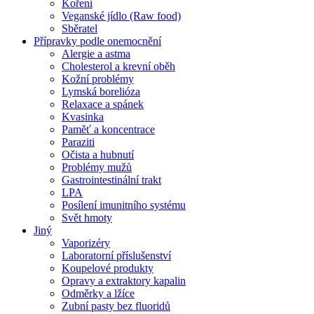
Koření
Veganské jídlo (Raw food)
Sběratel
Přípravky podle onemocnění
Alergie a astma
Cholesterol a krevní oběh
Kožní problémy
Lymská borelióza
Relaxace a spánek
Kvasinka
Paměť a koncentrace
Paraziti
Očista a hubnutí
Problémy mužů
Gastrointestinální trakt
LPA
Posílení imunitního systému
Svět hmoty
Jiný
Vaporizéry
Laboratorní příslušenství
Koupelové produkty
Opravy a extraktory kapalin
Odměrky a lžíce
Zubní pasty bez fluoridů