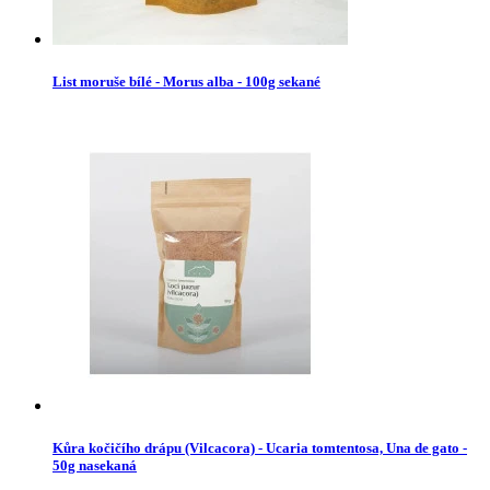
List moruše bílé - Morus alba - 100g sekané
Kůra kočičího drápu (Vilcacora) - Ucaria tomtentosa, Una de gato -
50g nasekaná