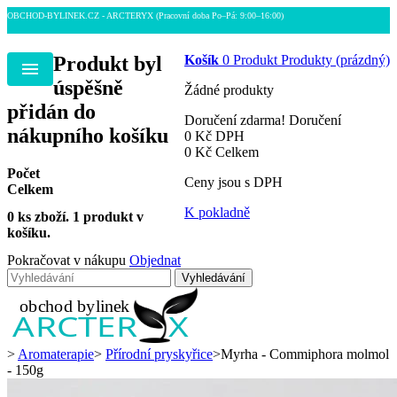
OBCHOD-BYLINEK.CZ - ARCTERYX
(Pracovní doba Po–Pá: 9:00–16:00)
Produkt byl
Košík
0
Produkt
Produkty
(prázdný)
Menu
úspěšně
Žádné produkty
přidán do
Doručení zdarma!
Doručení
nákupního košíku
0 Kč
DPH
0 Kč
Celkem
Počet
Ceny jsou s DPH
Celkem
K pokladně
0
ks zboží.
1 produkt v
košíku.
Pokračovat v nákupu
Objednat
Vyhledávání
>
Aromaterapie
>
Přírodní pryskyřice
>
Myrha - Commiphora molmol
- 150g