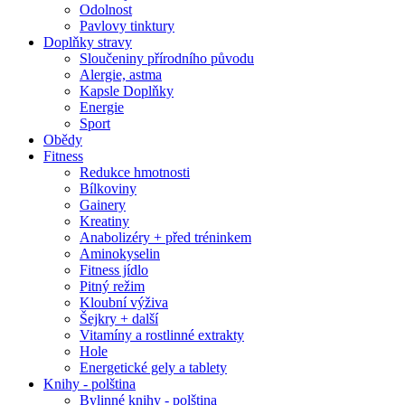
Odolnost
Pavlovy tinktury
Doplňky stravy
Sloučeniny přírodního původu
Alergie, astma
Kapsle Doplňky
Energie
Sport
Obědy
Fitness
Redukce hmotnosti
Bílkoviny
Gainery
Kreatiny
Anabolizéry + před tréninkem
Aminokyselin
Fitness jídlo
Pitný režim
Kloubní výživa
Šejkry + další
Vitamíny a rostlinné extrakty
Hole
Energetické gely a tablety
Knihy - polština
Bylinné knihy - polština