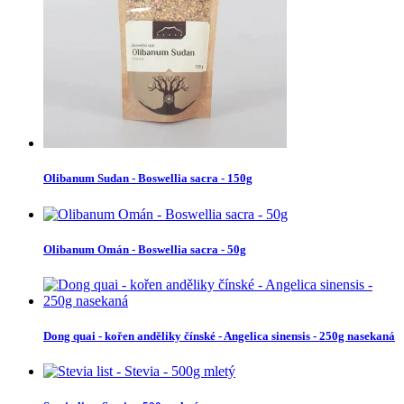
Olibanum Sudan - Boswellia sacra - 150g
Olibanum Omán - Boswellia sacra - 50g
Dong quai - kořen anděliky čínské - Angelica sinensis - 250g nasekaná