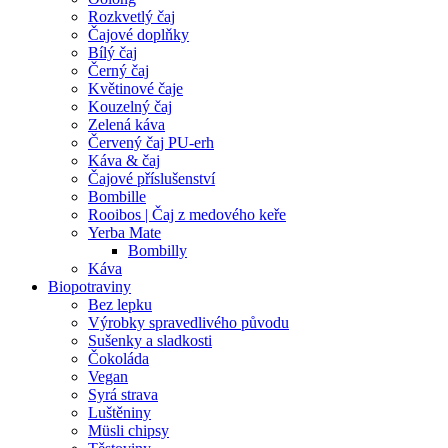
Rozkvetlý čaj
Čajové doplňky
Bílý čaj
Černý čaj
Květinové čaje
Kouzelný čaj
Zelená káva
Červený čaj PU-erh
Káva & čaj
Čajové příslušenství
Bombille
Rooibos | Čaj z medového keře
Yerba Mate
Bombilly
Káva
Biopotraviny
Bez lepku
Výrobky spravedlivého původu
Sušenky a sladkosti
Čokoláda
Vegan
Syrá strava
Luštěniny
Müsli chipsy