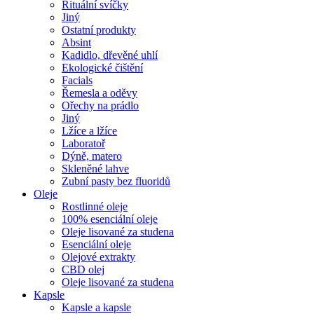
Rituální svíčky
Jiný
Ostatní produkty
Absint
Kadidlo, dřevěné uhlí
Ekologické čištění
Facials
Řemesla a oděvy
Ořechy na prádlo
Jiný
Lžíce a lžíce
Laboratoř
Dýně, matero
Skleněné lahve
Zubní pasty bez fluoridů
Oleje
Rostlinné oleje
100% esenciální oleje
Oleje lisované za studena
Esenciální oleje
Olejové extrakty
CBD olej
Oleje lisované za studena
Kapsle
Kapsle a kapsle