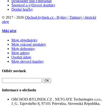
Heilkräuter und Fitnessdiät
Športové a výživové doplnky
Detské hračky
©
2017 - 2026
Obchod-bylinek.cz - Byliny | Tinktury | éterické
oleje
Můj účet
Moje objednávky
Moje vrácené produkty
Moje dobropisy
Moje adresy
Osobní údaje
Moje slevové kupóny
Odběr novinek
OK
Informace o obchodu
OBCHOD-BYLINEK.CZ , NETGATE Technologies s.r.o.,
J. G. Tajovského 8, 97101 Prievidza, Slovenská Republika,