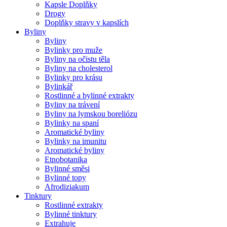
Kapsle Doplňky
Drogy
Doplňky stravy v kapslích
Byliny
Byliny
Bylinky pro muže
Byliny na očistu těla
Byliny na cholesterol
Bylinky pro krásu
Bylinkář
Rostlinné a bylinné extrakty
Byliny na trávení
Byliny na lymskou boreliózu
Bylinky na spaní
Aromatické byliny
Bylinky na imunitu
Aromatické byliny
Etnobotanika
Bylinné směsi
Bylinné topy
Afrodiziakum
Tinktury
Rostlinné extrakty
Bylinné tinktury
Extrahuje