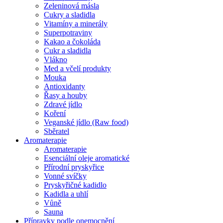
Zeleninová másla
Cukry a sladidla
Vitamíny a minerály
Superpotraviny
Kakao a čokoláda
Cukr a sladidla
Vlákno
Med a včelí produkty
Mouka
Antioxidanty
Řasy a houby
Zdravé jídlo
Koření
Veganské jídlo (Raw food)
Sběratel
Aromaterapie
Aromaterapie
Esenciální oleje aromatické
Přírodní pryskyřice
Vonné svíčky
Pryskyřičné kadidlo
Kadidla a uhlí
Vůně
Sauna
Přípravky podle onemocnění