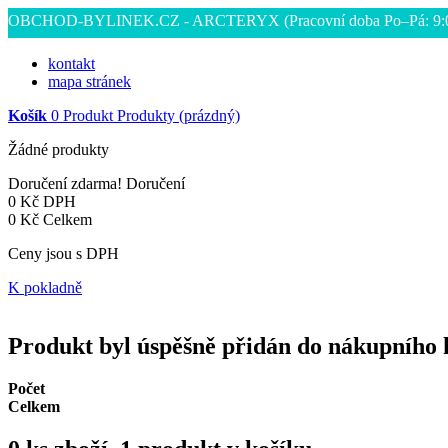
OBCHOD-BYLINEK.CZ - ARCTERYX
(Pracovní doba Po–Pá: 9
kontakt
mapa stránek
Košík
0
Produkt
Produkty
(prázdný)
Žádné produkty
Doručení zdarma!
Doručení
0 Kč
DPH
0 Kč
Celkem
Ceny jsou s DPH
K pokladně
Produkt byl úspěšně přidán do nákupního 
Počet
Celkem