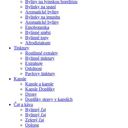
Byliny na lymskou boreliózu
Bylinky na spaní
Aromatické byliny
Bylinky na imunitu
Aromatické byliny
Etnobotanika
Bylinné směsi
Bylinné topy
Afrodiziakum
Tinktury
Rostlinné extrakty
Bylinné tinktury
Extrahuje
Odolnost
Pavlovy tinktury
Kapsle
Kapsle a kapsle
Kapsle Doplňky
Drogy
Doplňky stravy v kapslích
Čaj a káva
Bylinný čaj
Bylinný čaj
Zelený čaj
Oolong