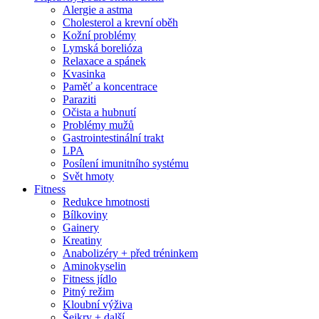
Alergie a astma
Cholesterol a krevní oběh
Kožní problémy
Lymská borelióza
Relaxace a spánek
Kvasinka
Paměť a koncentrace
Paraziti
Očista a hubnutí
Problémy mužů
Gastrointestinální trakt
LPA
Posílení imunitního systému
Svět hmoty
Fitness
Redukce hmotnosti
Bílkoviny
Gainery
Kreatiny
Anabolizéry + před tréninkem
Aminokyselin
Fitness jídlo
Pitný režim
Kloubní výživa
Šejkry + další