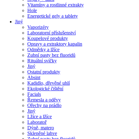
Vitamíny a rostlinné extrakty
Hole
Energetické gely a tablety
Jiný
Vaporizéry
Laboratorní příslušenství
Koupelové produkty
Opravy a extraktory kapalin
Odměrky a lžíce
Zubní pasty bez fluoridů
Rituální svíčky
Jiný
Ostatní produkty
Absint
Kadidlo, dřevěné uhlí
Ekologické čištění
Facials
Řemesla a oděvy
Ořechy na prádlo
Jiný
Lžíce a lžíce
Laboratoř
Dýně, matero
Skleněné lahve
Zubní pasty bez fluoridů