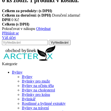
0
ks zboží.
1 produkt v košíku.
Celkem za produkty: (s DPH)
Celkem za doručení: (s DPH)
Doručení zdarma!
DPH
0 Kč
Celkem (s DPH)
Pokračovat v nákupu
Objednat
Přihlásit se
Váš účet
Vyhledávání
Kategorie
Byliny
Byliny
Bylinky pro muže
Byliny na očistu těla
Byliny na cholesterol
Bylinky pro krásu
Bylinkář
Rostlinné a bylinné extrakty
Byliny na trávení