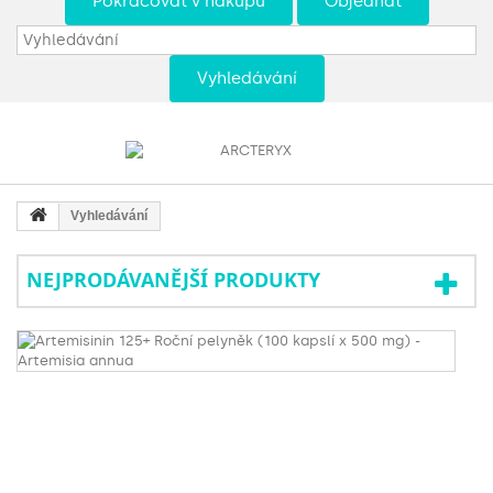
Pokračovat v nákupu
Objednat
Vyhledávání
Vyhledávání
NEJPRODÁVANĚJŠÍ PRODUKTY
Ar
1
R
pe
(1
ka
x
5