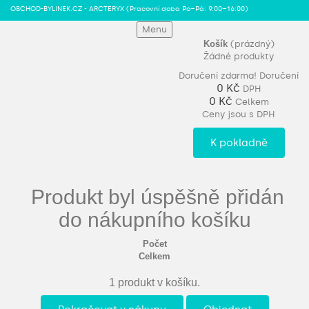
OBCHOD-BYLINEK.CZ - ARCTERYX
(Pracovní doba Po–Pá: 9:00–16:00)
Menu
Košík
(prázdný)
Žádné produkty
Doručení zdarma!
Doručení
0 Kč
DPH
0 Kč
Celkem
Ceny jsou s DPH
K pokladně
Produkt byl úspěšně přidán
do nákupního košíku
Počet
Celkem
1 produkt v košíku.