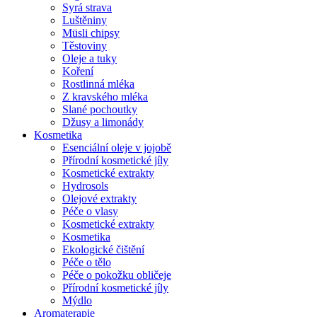
Syrá strava
Luštěniny
Müsli chipsy
Těstoviny
Oleje a tuky
Koření
Rostlinná mléka
Z kravského mléka
Slané pochoutky
Džusy a limonády
Kosmetika
Esenciální oleje v jojobě
Přírodní kosmetické jíly
Kosmetické extrakty
Hydrosols
Olejové extrakty
Péče o vlasy
Kosmetické extrakty
Kosmetika
Ekologické čištění
Péče o tělo
Péče o pokožku obličeje
Přírodní kosmetické jíly
Mýdlo
Aromaterapie