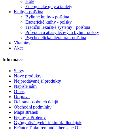
Hole
Energetické gely a tablety
Knihy - polština
Bylinné knihy - polština
Esoterické knihy - polsky
Tradiční lékařské systémy - polština
Průvodci a atlasy léčivých bylin - polsky
Psychedelická literatura - polština
Vitamíny
Akce
Informace
Slevy
Nové produkty
Nejprodávanější produkty
Napište nám
O nás
Doprava
Ochrana osobních údajů
Obchodní podmínky
Mapa stránek
Byliny a Proteíny
Gyógynövények Tinktúrák Illóolajok
Kräuter Tinkturen und ätherische Öle