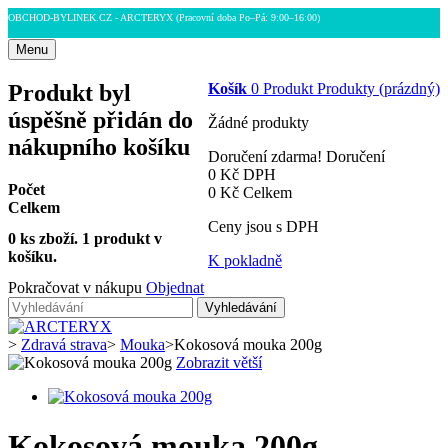
OBCHOD-BYLINEK.CZ - ARCTERYX
(Pracovní doba Po–Pá: 9:00–16:00)
Menu
Produkt byl
Košík
0
Produkt
Produkty
(prázdný)
úspěšně přidán do
Žádné produkty
nákupního košíku
Doručení zdarma!
Doručení
0 Kč
DPH
Počet
0 Kč
Celkem
Celkem
Ceny jsou s DPH
0
ks zboží.
1 produkt v
košíku.
K pokladně
Pokračovat v nákupu
Objednat
Vyhledávání
>
Zdravá strava
>
Mouka
>
Kokosová mouka 200g
Zobrazit větší
Kokosová mouka 200g