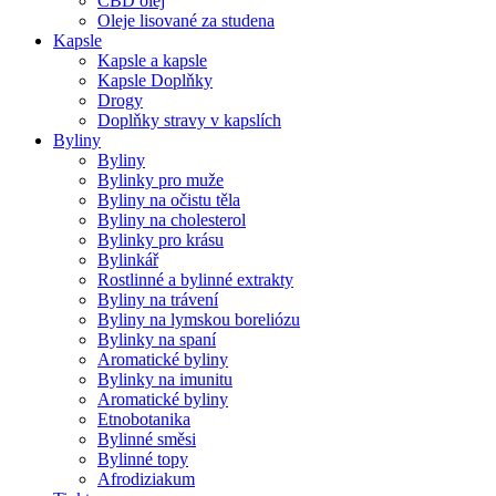
CBD olej
Oleje lisované za studena
Kapsle
Kapsle a kapsle
Kapsle Doplňky
Drogy
Doplňky stravy v kapslích
Byliny
Byliny
Bylinky pro muže
Byliny na očistu těla
Byliny na cholesterol
Bylinky pro krásu
Bylinkář
Rostlinné a bylinné extrakty
Byliny na trávení
Byliny na lymskou boreliózu
Bylinky na spaní
Aromatické byliny
Bylinky na imunitu
Aromatické byliny
Etnobotanika
Bylinné směsi
Bylinné topy
Afrodiziakum