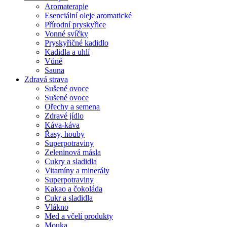
Aromaterapie
Esenciální oleje aromatické
Přírodní pryskyřice
Vonné svíčky
Pryskyřičné kadidlo
Kadidla a uhlí
Vůně
Sauna
Zdravá strava
Sušené ovoce
Sušené ovoce
Ořechy a semena
Zdravé jídlo
Káva-káva
Řasy, houby
Superpotraviny
Zeleninová másla
Cukry a sladidla
Vitamíny a minerály
Superpotraviny
Kakao a čokoláda
Cukr a sladidla
Vlákno
Med a včelí produkty
Mouka