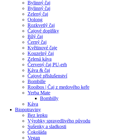
Bylinný čaj
Bylinný čaj
Zelený čaj
Oolong
Rozkvetlý čaj
Čajové doplňky
Bílý čaj
Černý čaj
Květinové čaje
Kouzelný čaj
Zelená káva
Červený čaj PU-erh
Káva & čaj
Čajové příslušenství
Bombille
Rooibos | Čaj z medového keře
Yerba Mate
Bombilly
Káva
Biopotraviny
Bez lepku
Výrobky spravedlivého původu
Sušenky a sladkosti
Čokoláda
Vegan