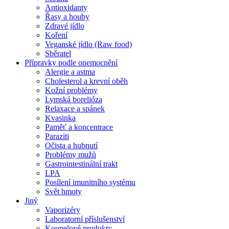
Antioxidanty
Řasy a houby
Zdravé jídlo
Koření
Veganské jídlo (Raw food)
Sběratel
Přípravky podle onemocnění
Alergie a astma
Cholesterol a krevní oběh
Kožní problémy
Lymská borelióza
Relaxace a spánek
Kvasinka
Paměť a koncentrace
Paraziti
Očista a hubnutí
Problémy mužů
Gastrointestinální trakt
LPA
Posílení imunitního systému
Svět hmoty
Jiný
Vaporizéry
Laboratorní příslušenství
Koupelové produkty