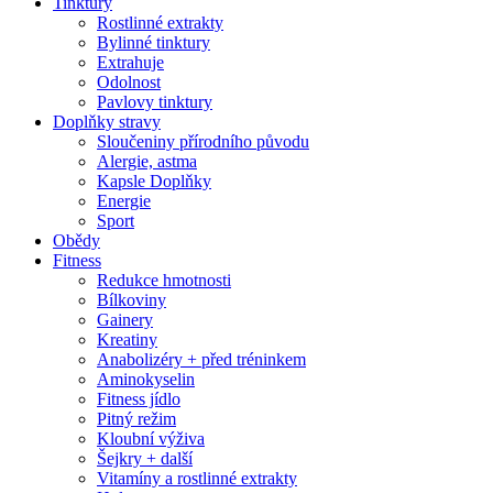
Tinktury
Rostlinné extrakty
Bylinné tinktury
Extrahuje
Odolnost
Pavlovy tinktury
Doplňky stravy
Sloučeniny přírodního původu
Alergie, astma
Kapsle Doplňky
Energie
Sport
Obědy
Fitness
Redukce hmotnosti
Bílkoviny
Gainery
Kreatiny
Anabolizéry + před tréninkem
Aminokyselin
Fitness jídlo
Pitný režim
Kloubní výživa
Šejkry + další
Vitamíny a rostlinné extrakty