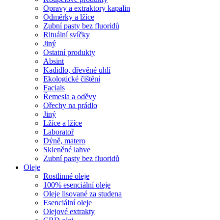
Opravy a extraktory kapalin
Odměrky a lžíce
Zubní pasty bez fluoridů
Rituální svíčky
Jiný
Ostatní produkty
Absint
Kadidlo, dřevěné uhlí
Ekologické čištění
Facials
Řemesla a oděvy
Ořechy na prádlo
Jiný
Lžíce a lžíce
Laboratoř
Dýně, matero
Skleněné lahve
Zubní pasty bez fluoridů
Oleje
Rostlinné oleje
100% esenciální oleje
Oleje lisované za studena
Esenciální oleje
Olejové extrakty