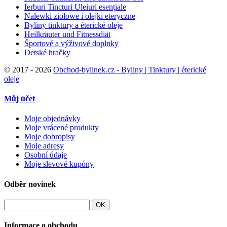
Ierburi Tincturi Uleiuri esențiale
Nalewki ziołowe i olejki eteryczne
Byliny tinktury a éterické oleje
Heilkräuter und Fitnessdiät
Športové a výživové doplnky
Detské hračky
©
2017 - 2026
Obchod-bylinek.cz - Byliny | Tinktury | éterické
oleje
Můj účet
Moje objednávky
Moje vrácené produkty
Moje dobropisy
Moje adresy
Osobní údaje
Moje slevové kupóny
Odběr novinek
OK
Informace o obchodu