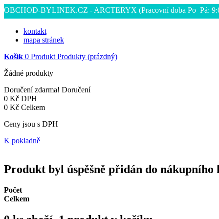
OBCHOD-BYLINEK.CZ - ARCTERYX
(Pracovní doba Po–Pá: 9
kontakt
mapa stránek
Košík
0
Produkt
Produkty
(prázdný)
Žádné produkty
Doručení zdarma!
Doručení
0 Kč
DPH
0 Kč
Celkem
Ceny jsou s DPH
K pokladně
Produkt byl úspěšně přidán do nákupního 
Počet
Celkem