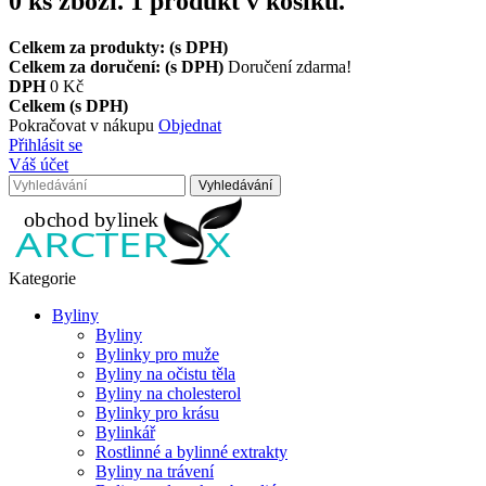
0
ks zboží.
1 produkt v košíku.
Celkem za produkty: (s DPH)
Celkem za doručení: (s DPH)
Doručení zdarma!
DPH
0 Kč
Celkem (s DPH)
Pokračovat v nákupu
Objednat
Přihlásit se
Váš účet
Vyhledávání
Kategorie
Byliny
Byliny
Bylinky pro muže
Byliny na očistu těla
Byliny na cholesterol
Bylinky pro krásu
Bylinkář
Rostlinné a bylinné extrakty
Byliny na trávení