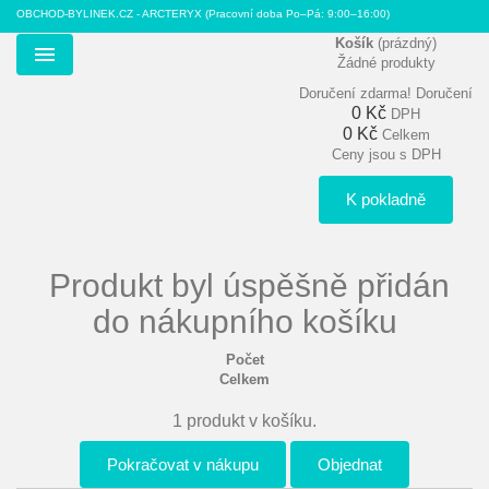
OBCHOD-BYLINEK.CZ - ARCTERYX
(Pracovní doba Po–Pá: 9:00–16:00)
Košík
(prázdný)
Žádné produkty
Menu
Doručení zdarma!
Doručení
0 Kč
DPH
0 Kč
Celkem
Ceny jsou s DPH
K pokladně
Produkt byl úspěšně přidán
do nákupního košíku
Počet
Celkem
1 produkt v košíku.
Pokračovat v nákupu
Objednat