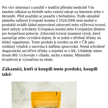
Pro více informací o použití v tradiční přírodní medicíně Vás
musíme odkázat na herbáře nebo externí zdroje na Internetu nebo v
literatuře. Před použitím se poraďte s herbalistou. Podle aktuálně
platného nařízení Evropské komise č.1924/2006 není možné u
produktů uvádět žádná nepovolená zdravotní nebo výživová tvrzení,
které nebyly schváleny Evropskou komisí nebo Evropským úřadem
pro bezpečnost potravin. Zdravotní tvrzení znamená výrok, který
naznačuje nebo vyvolává dojem, že se jedná o léčebné účinky na
lidský organismus. Tento produkt je uveden na trh v ČR jako
rostlinný výtažek a surovina k dalšímu zpracování. Nemá schválené
diagnostické ani léčivé účinky a nejedná se o lék. Ukládejte mimo
dosah dětí. Uchovejte v chladu, suchu a temnu. Minimální
trvanlivost je vyznačena na obalu.
Zákazníci, kteří si koupili tento produkt, koupili
také: