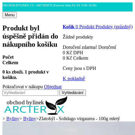
OBCHOD-BYLINEK.CZ - ARCTERYX
(Pracovní doba Po–Pá: 9:00–16:00)
Menu
Produkt byl
Košík
0
Produkt
Produkty
(prázdný)
úspěšně přidán do
Žádné produkty
nákupního košíku
Doručení zdarma!
Doručení
0 Kč
DPH
Počet
0 Kč
Celkem
Celkem
Ceny jsou s DPH
0
ks zboží.
1 produkt v
košíku.
K pokladně
Pokračovat v nákupu
Objednat
Vyhledávání
>
Byliny
>
Byliny
>
Zlatobýl - Solidago virgaurea - 100g mletý