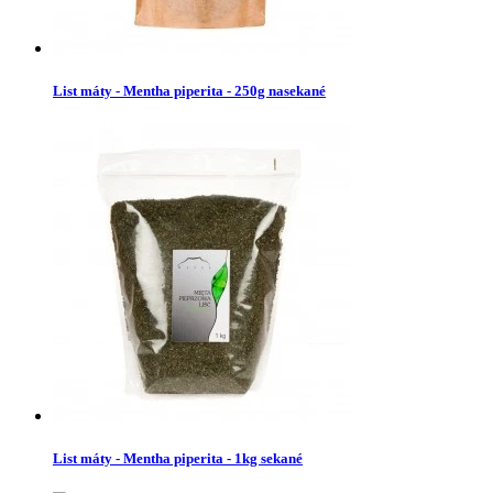
List máty - Mentha piperita - 250g nasekané
List máty - Mentha piperita - 1kg sekané