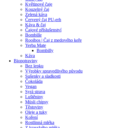
Květinové čaje
Kouzelný čaj
Zelená káva
Červený čaj PU-erh
Káva & čaj
Čajové příslušenství
Bombille
Rooibos | Čaj z medového keře
Yerba Mate
Bombilly
Káva
Biopotraviny
Bez lepku
Výrobky spravedlivého původu
Sušenky a sladkosti
Čokoláda
Vegan
Syrá strava
Luštěniny
Müsli chipsy
Těstoviny
Oleje a tuky
Koření
Rostlinná mléka
Z kravského mléka