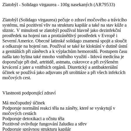
Zlatobýl - Solidago virgaurea - 100g nasekaných (AR79533)
Zlatobýl (Solidago virgaurea) pečuje o zdraví močového a trávicího
systému, má pozitivní vliv na strukturu kapilár a také na stav kůže a
sliznic. V minulosti se zlatobýl používal hlavně jako dezinfekční
prostředek na hojení ran a protizánětlivý prostředek v Evropě i
Severní Americe. Obecné latinské solidago znamená spojit a sloučit
a odkazuje na hojení ran. Používal se také ke kloktání v dutině ústní
a genitáliích při zánětech a k výplachům hemoroidů. Postupem času
našla tato bylina také mnoho vnitřního využití - lidová medicína je
doporučuje při dně, artritidě, astmatu, cukrovce a při zvýšeném
krvácení z jater a vnitřních orgánů. Diuretický a antibakteriální
účinek se používá jako adjuvans při urolitiáze a při všech infekcích
močových cest.
Vlastnosti podporující zdraví
Má močopudný účinek
Podporuje normální reakci těla na záněty, které se vyskytují v
močových cestách
Podporuje detoxikaci a očistu těla
Pozitivně ovlivňuje fungování žaludku a střev
Podporuje správnou strukturu kapilár