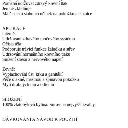
Pomáhá udržovat zdravý krevní tlak
Jemně zklidňuje
Má čistící a stahující účinek na pokožku a sliznice
APLIKACE
interně:
Udržování zdravého močového systému
Očista těla
Podporuje trávicí funkce žaludku a střev
Udržování normálního krevního tlaku
Snížení stresu a nervového napětí
Zevně:
Vyplachování úst, krku a genitálií
Péče o akné, mastnou a špinavou pokožku
Mytí drobných ran a odřenin
SLOŽENÍ
100% zlatobýlová bylina. Surovina nejvyšší kvality.
DÁVKOVÁNÍ A NÁVOD K POUŽITÍ