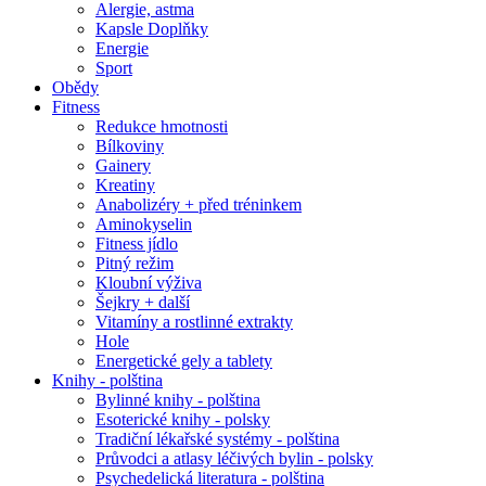
Alergie, astma
Kapsle Doplňky
Energie
Sport
Obědy
Fitness
Redukce hmotnosti
Bílkoviny
Gainery
Kreatiny
Anabolizéry + před tréninkem
Aminokyselin
Fitness jídlo
Pitný režim
Kloubní výživa
Šejkry + další
Vitamíny a rostlinné extrakty
Hole
Energetické gely a tablety
Knihy - polština
Bylinné knihy - polština
Esoterické knihy - polsky
Tradiční lékařské systémy - polština
Průvodci a atlasy léčivých bylin - polsky
Psychedelická literatura - polština