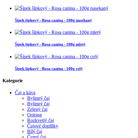
Šípek šípkový - Rosa canina - 100g nasekaný
Šípek šípkový - Rosa canina - 100g mletý
Šípek šípkový - Rosa canina - 100g celý
Kategorie
Čaj a káva
Bylinný čaj
Bylinný čaj
Zelený čaj
Oolong
Rozkvetlý čaj
Čajové doplňky
Bílý čaj
Černý čaj