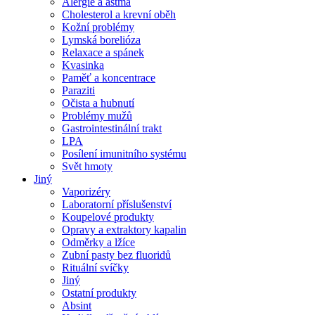
Alergie a astma
Cholesterol a krevní oběh
Kožní problémy
Lymská borelióza
Relaxace a spánek
Kvasinka
Paměť a koncentrace
Paraziti
Očista a hubnutí
Problémy mužů
Gastrointestinální trakt
LPA
Posílení imunitního systému
Svět hmoty
Jiný
Vaporizéry
Laboratorní příslušenství
Koupelové produkty
Opravy a extraktory kapalin
Odměrky a lžíce
Zubní pasty bez fluoridů
Rituální svíčky
Jiný
Ostatní produkty
Absint