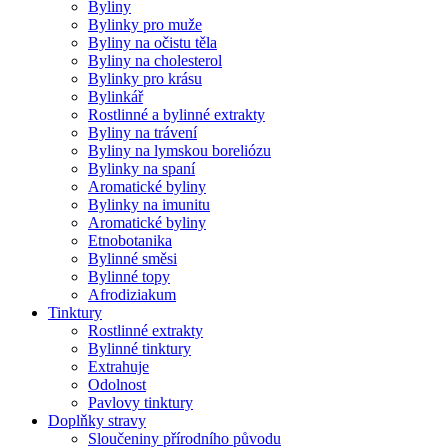
Byliny
Bylinky pro muže
Byliny na očistu těla
Byliny na cholesterol
Bylinky pro krásu
Bylinkář
Rostlinné a bylinné extrakty
Byliny na trávení
Byliny na lymskou boreliózu
Bylinky na spaní
Aromatické byliny
Bylinky na imunitu
Aromatické byliny
Etnobotanika
Bylinné směsi
Bylinné topy
Afrodiziakum
Tinktury
Rostlinné extrakty
Bylinné tinktury
Extrahuje
Odolnost
Pavlovy tinktury
Doplňky stravy
Sloučeniny přírodního původu