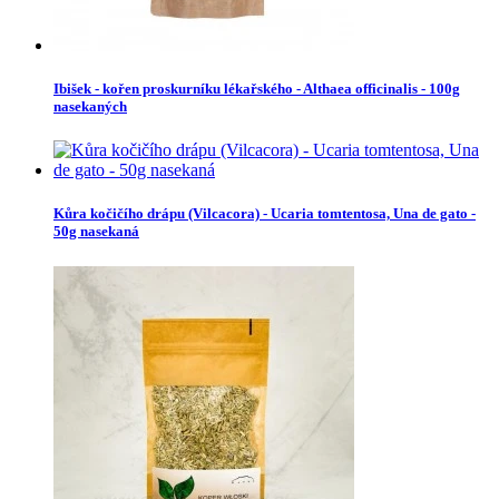
Ibišek - kořen proskurníku lékařského - Althaea officinalis - 100g
nasekaných
Kůra kočičího drápu (Vilcacora) - Ucaria tomtentosa, Una de gato -
50g nasekaná