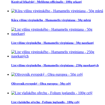
Kostival lékařský - Melilotus officinalis - 100g sekaný
Kůra vilínu virginského - Hamamelis virginiana - 50g mletá
List vilínu virginského - Hamamelis virginiana - 50g nasekaný
List vilínu virginského - Hamamelis virginiana - 250g nasekaných
Olivovník evropský - Olea europea - 50g celý
List vlašského ořechu - Folium juglandis - 100g celý