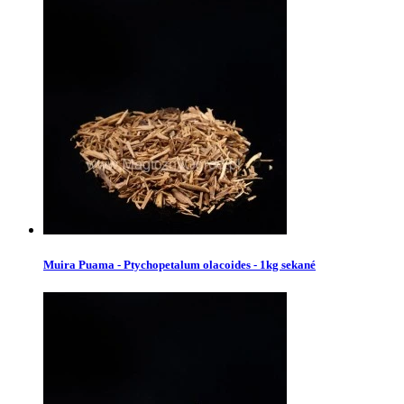
Muira Puama - Ptychopetalum olacoides - 1kg sekané