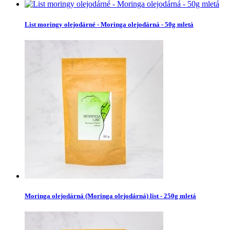
List moringy olejodárné - Moringa olejodárná - 50g mletá
Moringa olejodárná (Moringa olejodárná) list - 250g mletá