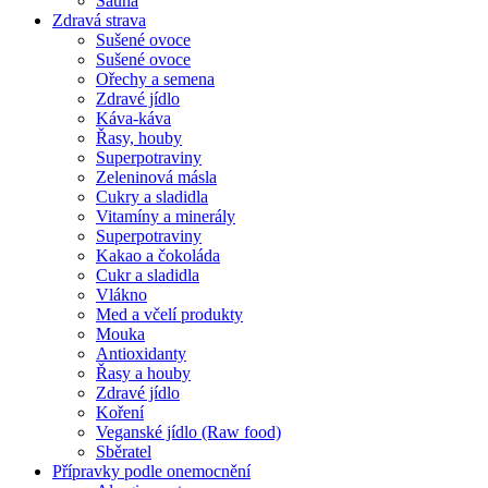
Sauna
Zdravá strava
Sušené ovoce
Sušené ovoce
Ořechy a semena
Zdravé jídlo
Káva-káva
Řasy, houby
Superpotraviny
Zeleninová másla
Cukry a sladidla
Vitamíny a minerály
Superpotraviny
Kakao a čokoláda
Cukr a sladidla
Vlákno
Med a včelí produkty
Mouka
Antioxidanty
Řasy a houby
Zdravé jídlo
Koření
Veganské jídlo (Raw food)
Sběratel
Přípravky podle onemocnění