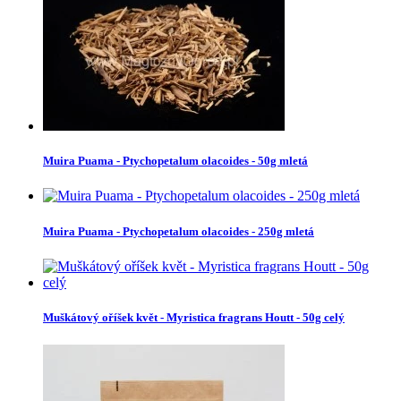
Muira Puama - Ptychopetalum olacoides - 50g mletá
Muira Puama - Ptychopetalum olacoides - 250g mletá
Muškátový oříšek květ - Myristica fragrans Houtt - 50g celý