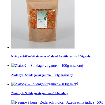
Květy měsíčku lékařského - Calendula officinalis - 100g celý
Zlatobýl - Solidago virgaurea - 100g nasekaný
Zlatobýl - Solidago virgaurea - 100g mletý