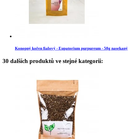
Konopný kořen fialový - Eupatorium purpureum - 50g nasekaný
30 dalších produktů ve stejné kategorii: