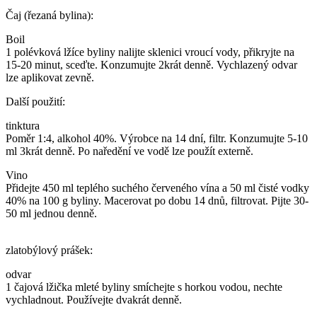
Čaj (řezaná bylina):
Boil
1 polévková lžíce byliny nalijte sklenici vroucí vody, přikryjte na
15-20 minut, sceďte. Konzumujte 2krát denně. Vychlazený odvar
lze aplikovat zevně.
Další použití:
tinktura
Poměr 1:4, alkohol 40%. Výrobce na 14 dní, filtr. Konzumujte 5-10
ml 3krát denně. Po naředění ve vodě lze použít externě.
Vino
Přidejte 450 ml teplého suchého červeného vína a 50 ml čisté vodky
40% na 100 g byliny. Macerovat po dobu 14 dnů, filtrovat. Pijte 30-
50 ml jednou denně.
zlatobýlový prášek:
odvar
1 čajová lžička mleté byliny smíchejte s horkou vodou, nechte
vychladnout. Používejte dvakrát denně.