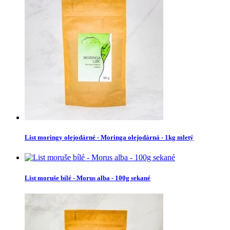
List moringy olejodárné - Moringa olejodárná - 1kg mletý
List moruše bílé - Morus alba - 100g sekané