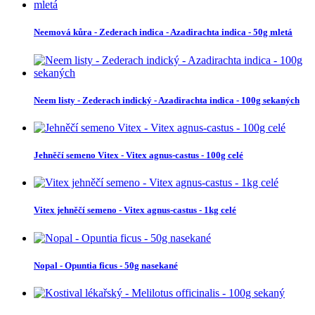
Neemová kůra - Zederach indica - Azadirachta indica - 50g mletá
Neem listy - Zederach indický - Azadirachta indica - 100g sekaných
Jehněčí semeno Vitex - Vitex agnus-castus - 100g celé
Vitex jehněčí semeno - Vitex agnus-castus - 1kg celé
Nopal - Opuntia ficus - 50g nasekané