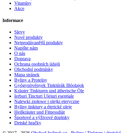
Vitamíny
Akce
Informace
Slevy
Nové produkty
Nejprodávanější produkty
Napište nám
O nás
Doprava
Ochrana osobních údajů
Obchodní podmínky
Mapa stránek
Byliny a Proteíny
Gyógynövények Tinktúrák Illóolajok
Kräuter Tinkturen und ätherische Öle
Ierburi Tincturi Uleiuri esențiale
Nalewki ziołowe i olejki eteryczne
Byliny tinktury a éterické oleje
Heilkräuter und Fitnessdiät
Športové a výživové doplnky
Detské hračky
©
2017 - 2026
Obchod-bylinek.cz - Byliny | Tinktury | éterické