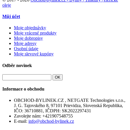
oleje
Můj účet
Moje objednávky
Moje vrácené produkty
Moje dobropisy
Moje adresy
Osobní údaje
Moje slevové kupóny
Odběr novinek
OK
Informace o obchodu
OBCHOD-BYLINEK.CZ , NETGATE Technologies s.r.o.,
J. G. Tajovského 8, 97101 Prievidza, Slovenská Republika,
IČO: 36710881, IČDPH: SK2022297431
Zavolejte nám:
+421907548755
E-mail:
info@obchod-bylinek.cz