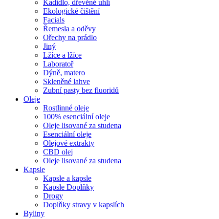
Kadidlo, dřevěné uhlí
Ekologické čištění
Facials
Řemesla a oděvy
Ořechy na prádlo
Jiný
Lžíce a lžíce
Laboratoř
Dýně, matero
Skleněné lahve
Zubní pasty bez fluoridů
Oleje
Rostlinné oleje
100% esenciální oleje
Oleje lisované za studena
Esenciální oleje
Olejové extrakty
CBD olej
Oleje lisované za studena
Kapsle
Kapsle a kapsle
Kapsle Doplňky
Drogy
Doplňky stravy v kapslích
Byliny