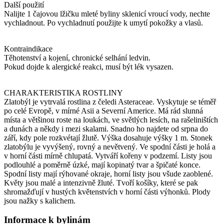
Další použití
Nalijte 1 čajovou lžičku mleté byliny sklenicí vroucí vody, nechte
vychladnout. Po vychladnutí použijte k umytí pokožky a vlasů.
Kontraindikace
Těhotenství a kojení, chronické selhání ledvin.
Pokud dojde k alergické reakci, musí být lék vysazen.
CHARAKTERISTIKA ROSTLINY
Zlatobýl je vytrvalá rostlina z čeledi Asteraceae. Vyskytuje se téměř
po celé Evropě, v mírné Asii a Severní Americe. Má rád slunná
místa a většinou roste na loukách, ve světlých lesích, na rašeliništích
a dunách a někdy i mezi skalami. Snadno ho najdete od srpna do
září, kdy pole rozkvétají žlutě. Výška dosahuje výšky 1 m. Stonek
zlatobýlu je vyvýšený, rovný a nevětvený. Ve spodní části je holá a
v horní části mírně chlupatá. Vytváří kořeny v podzemí. Listy jsou
podlouhlé a poměrně úzké, mají kopinatý tvar a špičaté konce.
Spodní listy mají rýhované okraje, horní listy jsou všude zaoblené.
Květy jsou malé a intenzivně žluté. Tvoří košíky, které se pak
shromažďují v hustých květenstvích v horní části výhonků. Plody
jsou nažky s kalichem.
Informace k bylinám