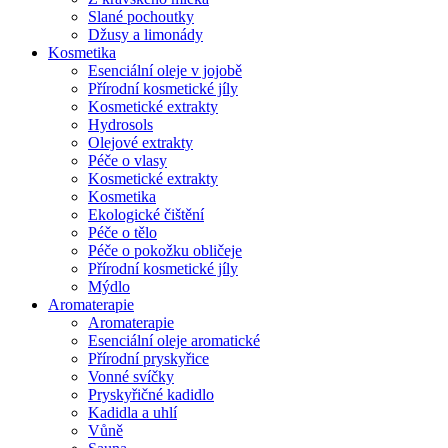
Slané pochoutky
Džusy a limonády
Kosmetika
Esenciální oleje v jojobě
Přírodní kosmetické jíly
Kosmetické extrakty
Hydrosols
Olejové extrakty
Péče o vlasy
Kosmetické extrakty
Kosmetika
Ekologické čištění
Péče o tělo
Péče o pokožku obličeje
Přírodní kosmetické jíly
Mýdlo
Aromaterapie
Aromaterapie
Esenciální oleje aromatické
Přírodní pryskyřice
Vonné svíčky
Pryskyřičné kadidlo
Kadidla a uhlí
Vůně