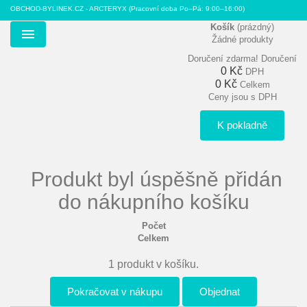
OBCHOD-BYLINEK.CZ - ARCTERYX
(Pracovní doba Po–Pá: 9:00–16:00)
Košík
(prázdný)
Žádné produkty
Menu
Doručení zdarma!
Doručení
0 Kč
DPH
0 Kč
Celkem
Ceny jsou s DPH
K pokladně
Produkt byl úspěšně přidán
do nákupního košíku
Počet
Celkem
1 produkt v košíku.
Pokračovat v nákupu
Objednat