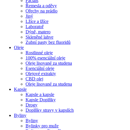
Facials
Řemesla a oděvy
Ořechy na prádlo
Jiný
Lžíce a lžíce
Laboratoř
Dýně, matero
Skleněné lahve
Zubní pasty bez fluoridů
Oleje
Rostlinné oleje
100% esenciální oleje
Oleje lisované za studena
Esenciální oleje
Olejové extrakty
CBD olej
Oleje lisované za studena
Kapsle
Kapsle a kapsle
Kapsle Doplňky
Drogy
Doplňky stravy v kapslích
Byliny
Byliny
Bylinky pro muže