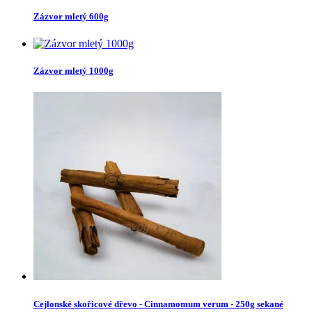
Zázvor mletý 600g
Zázvor mletý 1000g
Cejlonské skořicové dřevo - Cinnamomum verum - 250g sekané