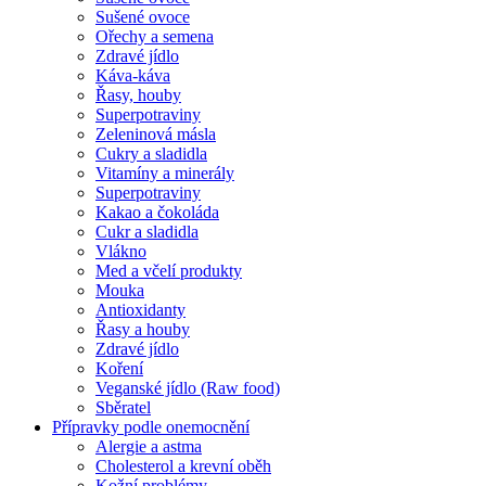
Sušené ovoce
Ořechy a semena
Zdravé jídlo
Káva-káva
Řasy, houby
Superpotraviny
Zeleninová másla
Cukry a sladidla
Vitamíny a minerály
Superpotraviny
Kakao a čokoláda
Cukr a sladidla
Vlákno
Med a včelí produkty
Mouka
Antioxidanty
Řasy a houby
Zdravé jídlo
Koření
Veganské jídlo (Raw food)
Sběratel
Přípravky podle onemocnění
Alergie a astma
Cholesterol a krevní oběh
Kožní problémy