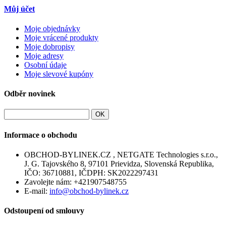
Můj účet
Moje objednávky
Moje vrácené produkty
Moje dobropisy
Moje adresy
Osobní údaje
Moje slevové kupóny
Odběr novinek
OK
Informace o obchodu
OBCHOD-BYLINEK.CZ , NETGATE Technologies s.r.o.,
J. G. Tajovského 8, 97101 Prievidza, Slovenská Republika,
IČO: 36710881, IČDPH: SK2022297431
Zavolejte nám:
+421907548755
E-mail:
info@obchod-bylinek.cz
Odstoupení od smlouvy