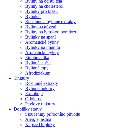
Byliny na očistu těla
Byliny na cholesterol
Bylinky pro krásu
Bylinkář
Rostlinné a bylinné extrakty
Byliny na trávení
Byliny na lymskou boreliózu
Bylinky na spaní
Aromatické byliny
Bylinky na imunitu
Aromatické byliny
Etnobotanika
Bylinné směsi
Bylinné topy
Afrodiziakum
Tinktury
Rostlinné extrakty
Bylinné tinktury
Extrahuje
Odolnost
Pavlovy tinktury
Doplňky stravy
Sloučeniny přírodního původu
Alergie, astma
Kapsle Doplňky