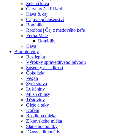
Zelená káva
Červený čaj PU-erh
Káva & čaj
Čajové příslušenství
Bombille
Rooibos | Čaj z medového keře
Yerba Mate
Bombilly
Káva
Biopotraviny
Bez lepku
Výrobky spravedlivého původu
Sušenky a sladkosti
Čokoláda
Vegan
Syrá strava
Luštěniny
Müsli chipsy
Těstoviny
Oleje a tuky
Koření
Rostlinná mléka
Z kravského mléka
Slané pochoutky
Džusy a limonády