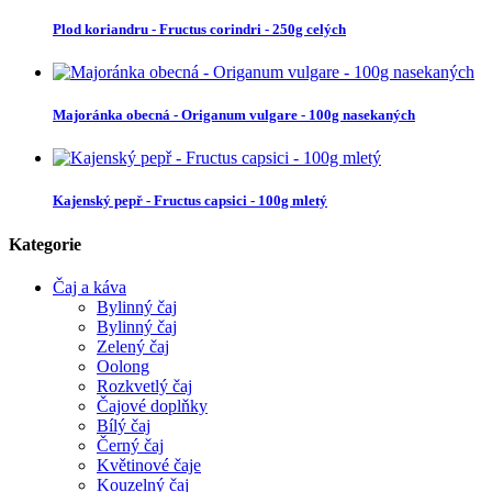
Plod koriandru - Fructus corindri - 250g celých
Majoránka obecná - Origanum vulgare - 100g nasekaných
Kajenský pepř - Fructus capsici - 100g mletý
Kategorie
Čaj a káva
Bylinný čaj
Bylinný čaj
Zelený čaj
Oolong
Rozkvetlý čaj
Čajové doplňky
Bílý čaj
Černý čaj
Květinové čaje
Kouzelný čaj