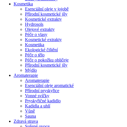
Kosmetika
Esenciální oleje v jojobě
Přírodní kosmetické jíly
Kosmetické extrakty
Hydrosols
Olejové extrakty
Péče o vlasy
Kosmetické extrakty
Kosmetika
Ekologické čištění
Péče o tělo
Péče o pokožku obličeje
Přírodní kosmetické jíly
Mýdlo
Aromaterapie
Aromaterapie
Esenciální oleje aromatické
Přírodní pryskyřice
Vonné svíčky
Pryskyřičné kadidlo
Kadidla a uhlí
Vůně
Sauna
Zdravá strava
Sušené ovoce