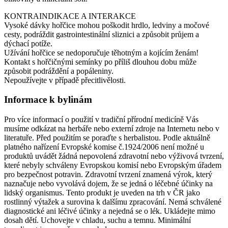
KONTRAINDIKACE A INTERAKCE
Vysoké dávky hořčice mohou poškodit hrdlo, ledviny a močové
cesty, podráždit gastrointestinální sliznici a způsobit průjem a
dýchací potíže.
Užívání hořčice se nedoporučuje těhotným a kojícím ženám!
Kontakt s hořčičnými semínky po příliš dlouhou dobu může
způsobit podráždění a popáleniny.
Nepoužívejte v případě přecitlivělosti.
Informace k bylinám
Pro více informací o použití v tradiční přírodní medicíně Vás
musíme odkázat na herbáře nebo externí zdroje na Internetu nebo v
literatuře. Před použitím se poraďte s herbalistou. Podle aktuálně
platného nařízení Evropské komise č.1924/2006 není možné u
produktů uvádět žádná nepovolená zdravotní nebo výživová tvrzení,
které nebyly schváleny Evropskou komisí nebo Evropským úřadem
pro bezpečnost potravin. Zdravotní tvrzení znamená výrok, který
naznačuje nebo vyvolává dojem, že se jedná o léčebné účinky na
lidský organismus. Tento produkt je uveden na trh v ČR jako
rostlinný výtažek a surovina k dalšímu zpracování. Nemá schválené
diagnostické ani léčivé účinky a nejedná se o lék. Ukládejte mimo
dosah dětí. Uchovejte v chladu, suchu a temnu. Minimální