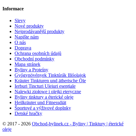
Informace
Slevy
Nové produkty
Nejprodávanější produkty
Napište nám
O nás
Doprava
Ochrana osobních údajů
Obchodní podmínky
Mapa stránek
Byliny a Proteíny
Gyógynövények Tinktúrák Illóolajok
Kräuter Tinkturen und ätherische Öle
Ierburi Tincturi Uleiuri esențiale
Nalewki ziołowe i olejki eteryczne
Byliny tinktury a éterické oleje
Heilkräuter und Fitnessdiät
Športové a výživové doplnky
Detské hračky
©
2017 - 2026
Obchod-bylinek.cz - Byliny | Tinktury | éterické
oleje