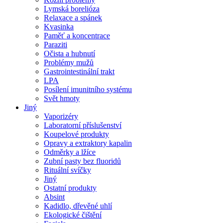
Lymská borelióza
Relaxace a spánek
Kvasinka
Paměť a koncentrace
Paraziti
Očista a hubnutí
Problémy mužů
Gastrointestinální trakt
LPA
Posílení imunitního systému
Svět hmoty
Jiný
Vaporizéry
Laboratorní příslušenství
Koupelové produkty
Opravy a extraktory kapalin
Odměrky a lžíce
Zubní pasty bez fluoridů
Rituální svíčky
Jiný
Ostatní produkty
Absint
Kadidlo, dřevěné uhlí
Ekologické čištění