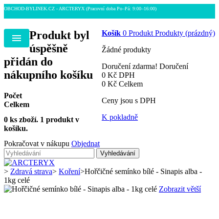
OBCHOD-BYLINEK.CZ - ARCTERYX
(Pracovní doba Po–Pá: 9:00–16:00)
Produkt byl
Košík
0
Produkt
Produkty
(prázdný)
Menu
úspěšně
Žádné produkty
přidán do
Doručení zdarma!
Doručení
nákupního košíku
0 Kč
DPH
0 Kč
Celkem
Počet
Ceny jsou s DPH
Celkem
K pokladně
0
ks zboží.
1 produkt v
košíku.
Pokračovat v nákupu
Objednat
Vyhledávání
>
Zdravá strava
>
Koření
>
Hořčičné semínko bílé - Sinapis alba -
1kg celé
Zobrazit větší