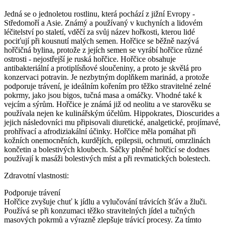
Jedná se o jednoletou rostlinu, která pochází z jižní Evropy -
Středomoří a Asie. Známý a používaný v kuchyních a lidovém
léčitelství po staletí, vděčí za svůj název hořkosti, kterou lidé
pociťují při kousnutí malých semen. Hořčice se běžně nazývá
hořčičná bylina, protože z jejích semen se vyrábí hořčice různé
ostrosti - nejostřejší je ruská hořčice. Hořčice obsahuje
antibakteriální a protiplísňové sloučeniny, a proto je skvělá pro
konzervaci potravin. Je nezbytným doplňkem marinád, a protože
podporuje trávení, je ideálním kořením pro těžko stravitelné zelné
pokrmy, jako jsou bigos, tučná masa a omáčky. Vhodné také k
vejcím a sýrům. Hořčice je známá již od neolitu a ve starověku se
používala nejen ke kulinářským účelům. Hippokrates, Dioscurides a
jejich následovníci mu připisovali diuretické, analgetické, projímavé,
prohřívací a afrodiziakální účinky. Hořčice měla pomáhat při
kožních onemocněních, kurdějích, epilepsii, ochrnutí, omrzlinách
končetin a bolestivých kloubech. Sáčky plněné hořčicí se dodnes
používají k masáži bolestivých míst a při revmatických bolestech.
Zdravotní vlastnosti:
Podporuje trávení
Hořčice zvyšuje chuť k jídlu a vylučování trávicích šťáv a žluči.
Používá se při konzumaci těžko stravitelných jídel a tučných
masových pokrmů a výrazně zlepšuje trávicí procesy. Za tímto