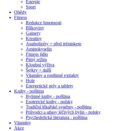
Energie
Sport
Obědy
Fitness
Redukce hmotnosti
Bílkoviny
Gainery
Kreatiny
Anabolizéry + před tréninkem
Aminokyselin
Fitness jídlo
Pitný režim
Kloubní výživa
Šejkry + další
Vitamíny a rostlinné extrakty
Hole
Energetické gely a tablety
Knihy - polština
Bylinné knihy - polština
Esoterické knihy - polsky
Tradiční lékařské systémy - polština
Průvodci a atlasy léčivých bylin - polsky
Psychedelická literatura - polština
Vitamíny
Akce