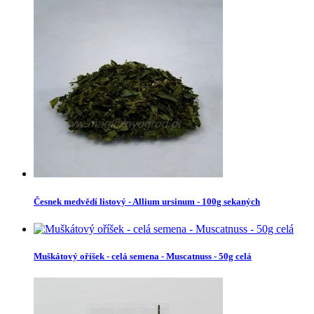
Česnek medvědí listový - Allium ursinum - 100g sekaných
Muškátový oříšek - celá semena - Muscatnuss - 50g celá