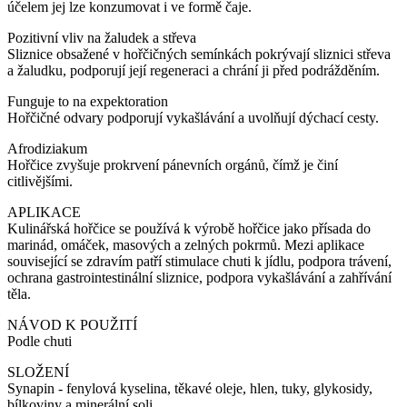
účelem jej lze konzumovat i ve formě čaje.
Pozitivní vliv na žaludek a střeva
Sliznice obsažené v hořčičných semínkách pokrývají sliznici střeva
a žaludku, podporují její regeneraci a chrání ji před podrážděním.
Funguje to na expektoration
Hořčičné odvary podporují vykašlávání a uvolňují dýchací cesty.
Afrodiziakum
Hořčice zvyšuje prokrvení pánevních orgánů, čímž je činí
citlivějšími.
APLIKACE
Kulinářská hořčice se používá k výrobě hořčice jako přísada do
marinád, omáček, masových a zelných pokrmů. Mezi aplikace
související se zdravím patří stimulace chuti k jídlu, podpora trávení,
ochrana gastrointestinální sliznice, podpora vykašlávání a zahřívání
těla.
NÁVOD K POUŽITÍ
Podle chuti
SLOŽENÍ
Synapin - fenylová kyselina, těkavé oleje, hlen, tuky, glykosidy,
bílkoviny a minerální soli.