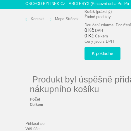
OBCHOD-BYLINEK.CZ - ARCTERYX
(Pracovní doba Po–Pá: 
Košík
(prázdný)
Žádné produkty
Kontakt
Mapa Stránek
Doručení zdarma!
Doručení
0 Kč
DPH
0 Kč
Celkem
Ceny jsou s DPH
K pokladně
Produkt byl úspěšně přid
nákupního košíku
Počet
Celkem
Přihlásit se
Váš účet