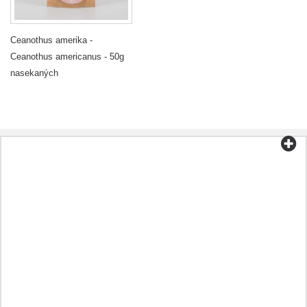
Ceanothus amerika -
Ceanothus americanus - 50g
nasekaných
Kategorie
Čaj a káva
Biopotraviny
Kosmetika
Aromaterapie
Zdravá strava
Přípravky podle onemocnění
Jiný