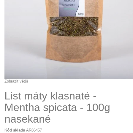
Zobrazit větší
List máty klasnaté -
Mentha spicata - 100g
nasekané
Kód skladu
AR86457