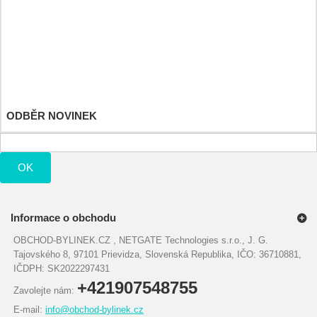
Moje vrácené produkty
Moje dobropisy
Moje adresy
Osobní údaje
Moje slevové kupóny
ODBĚR NOVINEK
OK
Informace o obchodu
OBCHOD-BYLINEK.CZ , NETGATE Technologies s.r.o., J. G.
Tajovského 8, 97101 Prievidza, Slovenská Republika, IČO: 36710881,
IČDPH: SK2022297431
+421907548755
Zavolejte nám:
E-mail:
info@obchod-bylinek.cz