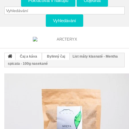
Pokračovat v nákupu
Objednat
Vyhledávání
Čaj a káva
Bylinný čaj
List máty klasnaté - Mentha
spicata - 100g nasekané