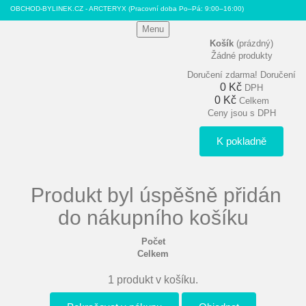
OBCHOD-BYLINEK.CZ - ARCTERYX
(Pracovní doba Po–Pá: 9:00–16:00)
Menu
Košík
(prázdný)
Žádné produkty
Doručení zdarma!
Doručení
0 Kč
DPH
0 Kč
Celkem
Ceny jsou s DPH
K pokladně
Produkt byl úspěšně přidán
do nákupního košíku
Počet
Celkem
1 produkt v košíku.