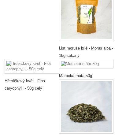
List moruše bílé - Morus alba -
1kg sekaný
Marocká máta 50g
Hřebíčkový květ - Flos
caryophylli - 50g celý