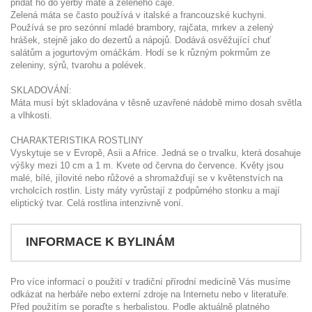
přidat ho do yerby maté a zeleného čaje.
Zelená máta se často používá v italské a francouzské kuchyni.
Používá se pro sezónní mladé brambory, rajčata, mrkev a zelený
hrášek, stejně jako do dezertů a nápojů. Dodává osvěžující chuť
salátům a jogurtovým omáčkám. Hodí se k různým pokrmům ze
zeleniny, sýrů, tvarohu a polévek.
SKLADOVÁNÍ:
Máta musí být skladována v těsně uzavřené nádobě mimo dosah světla
a vlhkosti.
CHARAKTERISTIKA ROSTLINY
Vyskytuje se v Evropě, Asii a Africe. Jedná se o trvalku, která dosahuje
výšky mezi 10 cm a 1 m. Kvete od června do července. Květy jsou
malé, bílé, jílovité nebo růžové a shromažďují se v květenstvích na
vrcholcích rostlin. Listy máty vyrůstají z podpůrného stonku a mají
eliptický tvar. Celá rostlina intenzivně voní.
INFORMACE K BYLINÁM
Pro více informací o použití v tradiční přírodní medicíně Vás musíme
odkázat na herbáře nebo externí zdroje na Internetu nebo v literatuře.
Před použitím se poraďte s herbalistou. Podle aktuálně platného