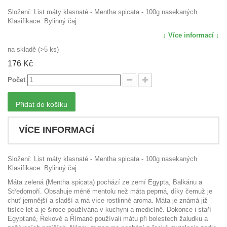
Složení: List máty klasnaté - Mentha spicata - 100g nasekaných
Klasifikace: Bylinný čaj
↓ Více informací ↓
na skladě (>5 ks)
176 Kč
Počet
Přidat do košíku
VÍCE INFORMACÍ
Složení: List máty klasnaté - Mentha spicata - 100g nasekaných
Klasifikace: Bylinný čaj
Máta zelená (Mentha spicata) pochází ze zemí Egypta, Balkánu a
Středomoří. Obsahuje méně mentolu než máta peprná, díky čemuž je
chuť jemnější a sladší a má více rostlinné aroma. Máta je známá již
tisíce let a je široce používána v kuchyni a medicíně. Dokonce i staří
Egypťané, Řekové a Římané používali mátu při bolestech žaludku a