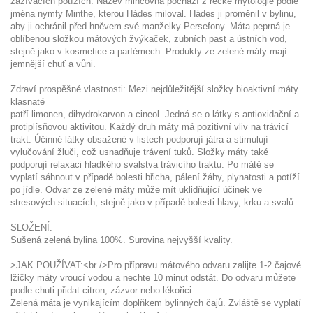
zažívacích potížích. Název mincovna pochází z řecké mytologie podle
jména nymfy Minthe, kterou Hádes miloval. Hádes ji proměnil v bylinu,
aby ji ochránil před hněvem své manželky Persefony. Máta peprná je
oblíbenou složkou mátových žvýkaček, zubních past a ústních vod,
stejně jako v kosmetice a parfémech. Produkty ze zelené máty mají
jemnější chuť a vůni.
Zdraví prospěšné vlastnosti:
Mezi nejdůležitější složky bioaktivní máty
klasnaté
patří limonen, dihydrokarvon a cineol. Jedná se o látky s antioxidační a
protiplísňovou aktivitou. Každý druh máty má pozitivní vliv na trávicí
trakt. Účinné látky obsažené v listech podporují játra a stimulují
vylučování žluči, což usnadňuje trávení tuků. Složky máty také
podporují relaxaci hladkého svalstva trávicího traktu. Po mátě se
vyplatí sáhnout v případě bolesti břicha, pálení žáhy, plynatosti a potíží
po jídle. Odvar ze zelené máty může mít uklidňující účinek ve
stresových situacích, stejně jako v případě bolesti hlavy, krku a svalů.
SLOŽENÍ:
Sušená zelená bylina 100%. Surovina nejvyšší kvality.
>JAK POUŽÍVAT:<br />
Pro přípravu mátového odvaru zalijte 1-2 čajové
lžičky máty vroucí vodou a nechte 10 minut odstát. Do odvaru můžete
podle chuti přidat citron, zázvor nebo lékořici.
Zelená máta je vynikajícím doplňkem bylinných čajů. Zvláště se vyplatí