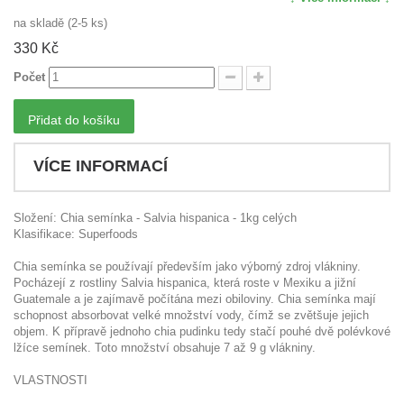
na skladě (2-5 ks)
330 Kč
Počet
Přidat do košíku
VÍCE INFORMACÍ
Složení: Chia semínka - Salvia hispanica - 1kg celých
Klasifikace: Superfoods
Chia semínka se používají především jako výborný zdroj vlákniny.
Pocházejí z rostliny Salvia hispanica, která roste v Mexiku a jižní
Guatemale a je zajímavě počítána mezi obiloviny. Chia semínka mají
schopnost absorbovat velké množství vody, čímž se zvětšuje jejich
objem. K přípravě jednoho chia pudinku tedy stačí pouhé dvě polévkové
lžíce semínek. Toto množství obsahuje 7 až 9 g vlákniny.
VLASTNOSTI