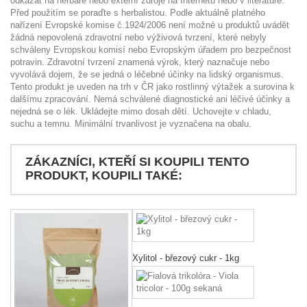
odkázat na herbáře nebo externí zdroje na Internetu nebo v literatuře.
Před použitím se poraďte s herbalistou. Podle aktuálně platného
nařízení Evropské komise č.1924/2006 není možné u produktů uvádět
žádná nepovolená zdravotní nebo výživová tvrzení, které nebyly
schváleny Evropskou komisí nebo Evropským úřadem pro bezpečnost
potravin. Zdravotní tvrzení znamená výrok, který naznačuje nebo
vyvolává dojem, že se jedná o léčebné účinky na lidský organismus.
Tento produkt je uveden na trh v ČR jako rostlinný výtažek a surovina k
dalšímu zpracování. Nemá schválené diagnostické ani léčivé účinky a
nejedná se o lék. Ukládejte mimo dosah dětí. Uchovejte v chladu,
suchu a temnu. Minimální trvanlivost je vyznačena na obalu.
ZÁKAZNÍCI, KTEŘÍ SI KOUPILI TENTO
PRODUKT, KOUPILI TAKÉ:
Xylitol - březový cukr - 1kg