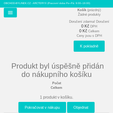
OBCHOD-BYLINEK.CZ - ARCTERYX
(Pracovní doba Po–Pá: 9:00–16:00)
Košík
(prázdný)
Žádné produkty
Menu
Doručení zdarma!
Doručení
0 Kč
DPH
0 Kč
Celkem
Ceny jsou s DPH
K pokladně
Produkt byl úspěšně přidán
do nákupního košíku
Počet
Celkem
1 produkt v košíku.
Pokračovat v nákupu
Objednat