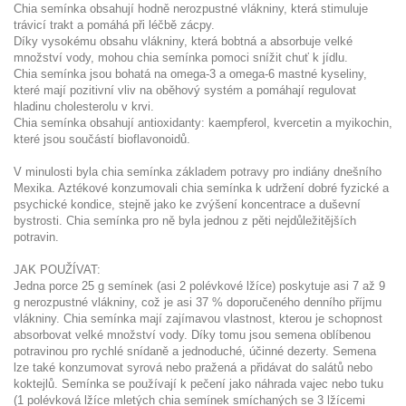
Chia semínka obsahují hodně nerozpustné vlákniny, která stimuluje
trávicí trakt a pomáhá při léčbě zácpy.
Díky vysokému obsahu vlákniny, která bobtná a absorbuje velké
množství vody, mohou chia semínka pomoci snížit chuť k jídlu.
Chia semínka jsou bohatá na omega-3 a omega-6 mastné kyseliny,
které mají pozitivní vliv na oběhový systém a pomáhají regulovat
hladinu cholesterolu v krvi.
Chia semínka obsahují antioxidanty: kaempferol, kvercetin a myikochin,
které jsou součástí bioflavonoidů.
V minulosti byla chia semínka základem potravy pro indiány dnešního
Mexika. Aztékové konzumovali chia semínka k udržení dobré fyzické a
psychické kondice, stejně jako ke zvýšení koncentrace a duševní
bystrosti. Chia semínka pro ně byla jednou z pěti nejdůležitějších
potravin.
JAK POUŽÍVAT:
Jedna porce 25 g semínek (asi 2 polévkové lžíce) poskytuje asi 7 až 9
g nerozpustné vlákniny, což je asi 37 % doporučeného denního příjmu
vlákniny. Chia semínka mají zajímavou vlastnost, kterou je schopnost
absorbovat velké množství vody. Díky tomu jsou semena oblíbenou
potravinou pro rychlé snídaně a jednoduché, účinné dezerty. Semena
lze také konzumovat syrová nebo pražená a přidávat do salátů nebo
koktejlů. Semínka se používají k pečení jako náhrada vajec nebo tuku
(1 polévková lžíce mletých chia semínek smíchaných se 3 lžícemi