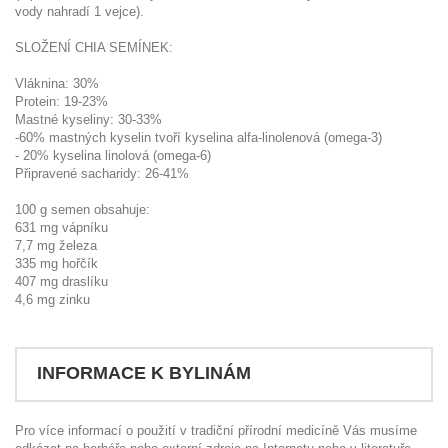
vody nahradí 1 vejce).
SLOŽENÍ CHIA SEMÍNEK:
Vláknina: 30%
Protein: 19-23%
Mastné kyseliny: 30-33%
-60% mastných kyselin tvoří kyselina alfa-linolenová (omega-3)
- 20% kyselina linolová (omega-6)
Připravené sacharidy: 26-41%
100 g semen obsahuje:
631 mg vápníku
7,7 mg železa
335 mg hořčík
407 mg draslíku
4,6 mg zinku
INFORMACE K BYLINÁM
Pro více informací o použití v tradiční přírodní medicíně Vás musíme