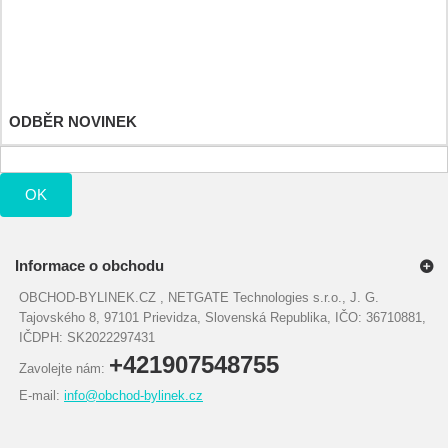
Moje dobropisy
Moje adresy
Osobní údaje
Moje slevové kupóny
ODBĚR NOVINEK
OK
Informace o obchodu
OBCHOD-BYLINEK.CZ , NETGATE Technologies s.r.o., J. G.
Tajovského 8, 97101 Prievidza, Slovenská Republika, IČO: 36710881,
IČDPH: SK2022297431
+421907548755
Zavolejte nám:
E-mail:
info@obchod-bylinek.cz