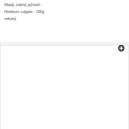
Mladý zelený jačmeň -
Hordeum vulgare - 100g
sekaný
Kategorie
Čaj a káva
Biopotraviny
Kosmetika
Aromaterapie
Zdravá strava
Přípravky podle onemocnění
Jiný
Oleje
Kapsle