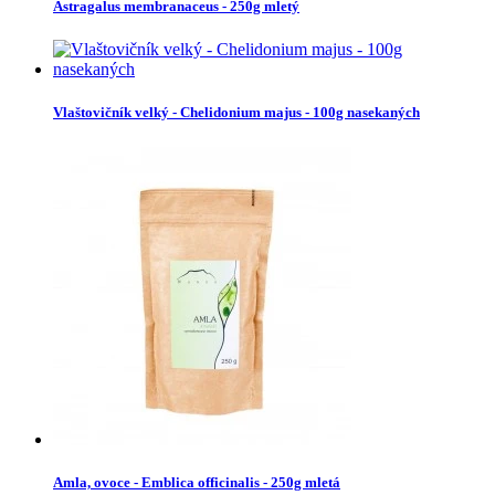
Astragalus membranaceus - 250g mletý
Vlaštovičník velký - Chelidonium majus - 100g nasekaných
Amla, ovoce - Emblica officinalis - 250g mletá