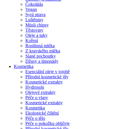
Čokoláda
Vegan
Syrá strava
Luštěniny
Müsli chipsy
Těstoviny
Oleje a tuky
Koření
Rostlinná mléka
Z kravského mléka
Slané pochoutky
Džusy a limonády
Kosmetika
Esenciální oleje v jojobě
Přírodní kosmetické jíly
Kosmetické extrakty
Hydrosols
Olejové extrakty
Péče o vlasy
Kosmetické extrakty
Kosmetika
Ekologické čištění
Péče o tělo
Péče o pokožku obličeje
Přírodní kosmetické jíly