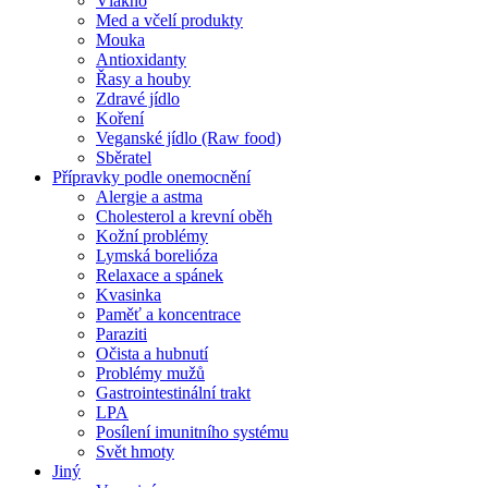
Vlákno
Med a včelí produkty
Mouka
Antioxidanty
Řasy a houby
Zdravé jídlo
Koření
Veganské jídlo (Raw food)
Sběratel
Přípravky podle onemocnění
Alergie a astma
Cholesterol a krevní oběh
Kožní problémy
Lymská borelióza
Relaxace a spánek
Kvasinka
Paměť a koncentrace
Paraziti
Očista a hubnutí
Problémy mužů
Gastrointestinální trakt
LPA
Posílení imunitního systému
Svět hmoty
Jiný