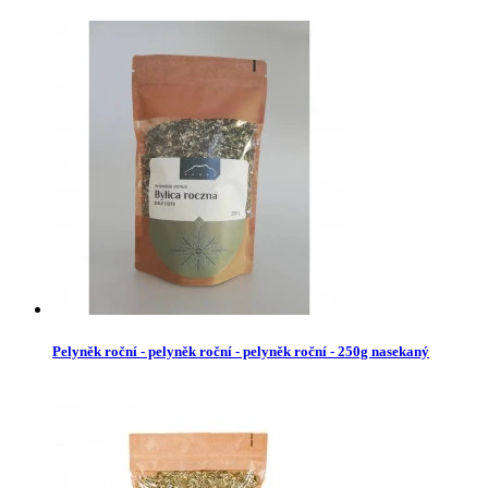
Pelyněk roční - pelyněk roční - pelyněk roční - 250g nasekaný