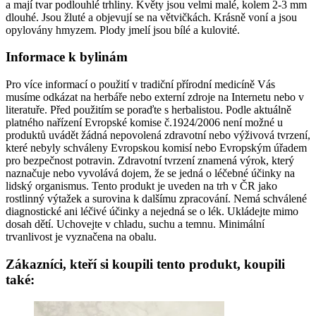
a mají tvar podlouhlé trhliny. Květy jsou velmi malé, kolem 2-3 mm
dlouhé. Jsou žluté a objevují se na větvičkách. Krásně voní a jsou
opylovány hmyzem. Plody jmelí jsou bílé a kulovité.
Informace k bylinám
Pro více informací o použití v tradiční přírodní medicíně Vás
musíme odkázat na herbáře nebo externí zdroje na Internetu nebo v
literatuře. Před použitím se poraďte s herbalistou. Podle aktuálně
platného nařízení Evropské komise č.1924/2006 není možné u
produktů uvádět žádná nepovolená zdravotní nebo výživová tvrzení,
které nebyly schváleny Evropskou komisí nebo Evropským úřadem
pro bezpečnost potravin. Zdravotní tvrzení znamená výrok, který
naznačuje nebo vyvolává dojem, že se jedná o léčebné účinky na
lidský organismus. Tento produkt je uveden na trh v ČR jako
rostlinný výtažek a surovina k dalšímu zpracování. Nemá schválené
diagnostické ani léčivé účinky a nejedná se o lék. Ukládejte mimo
dosah dětí. Uchovejte v chladu, suchu a temnu. Minimální
trvanlivost je vyznačena na obalu.
Zákazníci, kteří si koupili tento produkt, koupili
také: