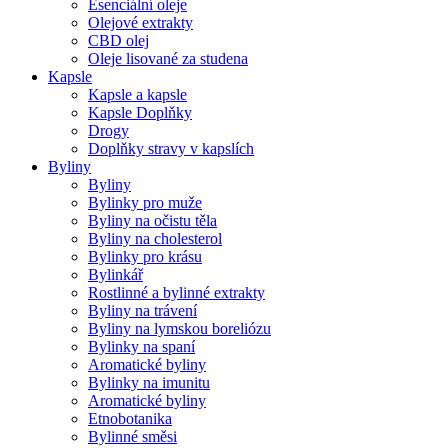
Esenciální oleje
Olejové extrakty
CBD olej
Oleje lisované za studena
Kapsle
Kapsle a kapsle
Kapsle Doplňky
Drogy
Doplňky stravy v kapslích
Byliny
Byliny
Bylinky pro muže
Byliny na očistu těla
Byliny na cholesterol
Bylinky pro krásu
Bylinkář
Rostlinné a bylinné extrakty
Byliny na trávení
Byliny na lymskou boreliózu
Bylinky na spaní
Aromatické byliny
Bylinky na imunitu
Aromatické byliny
Etnobotanika
Bylinné směsi