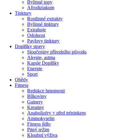
Bylinné topy
Afrodiziakum
Tinktury
Rostlinné extrakty
Bylinné tinktury
Extrahuje
Odolnost
Pavlovy tinktury
Doplňky stravy
Sloučeniny přírodního původu
Alergie, astma
Kapsle Doplňky
Energie
Sport
Obědy
Fitness
Redukce hmotnosti
Bílkoviny
Gainery
Kreatiny
Anabolizéry + před tréninkem
Aminokyselin
Fitness jídlo
Pitný režim
Kloubní výživa