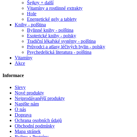
Šejkry + další
Vitamíny a rostlinné extrakty
Hole
Energetické gely a tablety
Knihy - polština
Bylinné knihy - polština
Esoterické knihy - polsky
Tradiční lékařské systémy - polština
Průvodci a atlasy léčivých bylin - polsky
Psychedelická literatura - polština
Vitamíny
Akce
Informace
Slevy
Nové produkty
Nejprodávanější produkty
Napište nám
O nás
Doprava
Ochrana osobních údajů
Obchodní podmínky
Mapa stránek
Byliny a Proteíny