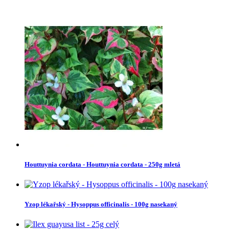
Houttuynia cordata - Houttuynia cordata - 250g mletá
Yzop lékařský - Hysoppus officinalis - 100g nasekaný