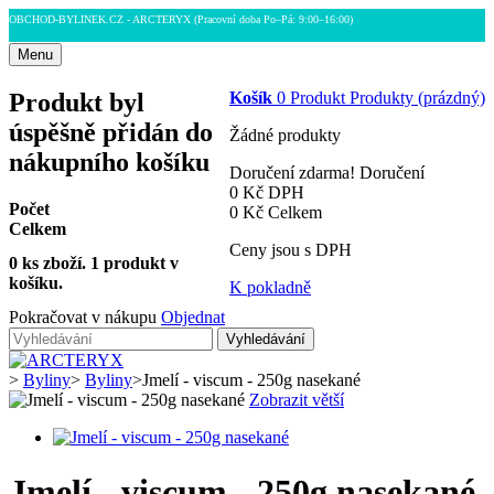
OBCHOD-BYLINEK.CZ - ARCTERYX
(Pracovní doba Po–Pá: 9:00–16:00)
Menu
Produkt byl
Košík
0
Produkt
Produkty
(prázdný)
úspěšně přidán do
Žádné produkty
nákupního košíku
Doručení zdarma!
Doručení
0 Kč
DPH
Počet
0 Kč
Celkem
Celkem
Ceny jsou s DPH
0
ks zboží.
1 produkt v
košíku.
K pokladně
Pokračovat v nákupu
Objednat
Vyhledávání
>
Byliny
>
Byliny
>
Jmelí - viscum - 250g nasekané
Zobrazit větší
Jmelí - viscum - 250g nasekané