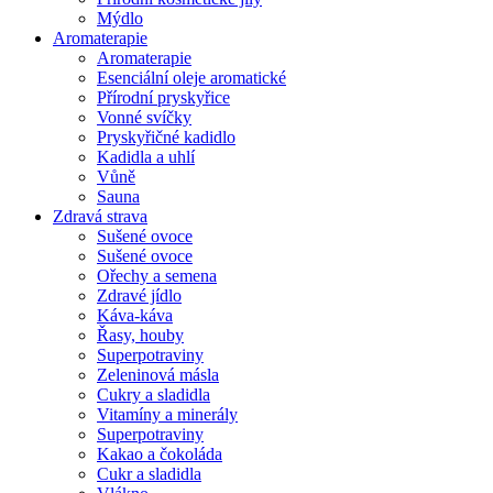
Mýdlo
Aromaterapie
Aromaterapie
Esenciální oleje aromatické
Přírodní pryskyřice
Vonné svíčky
Pryskyřičné kadidlo
Kadidla a uhlí
Vůně
Sauna
Zdravá strava
Sušené ovoce
Sušené ovoce
Ořechy a semena
Zdravé jídlo
Káva-káva
Řasy, houby
Superpotraviny
Zeleninová másla
Cukry a sladidla
Vitamíny a minerály
Superpotraviny
Kakao a čokoláda
Cukr a sladidla