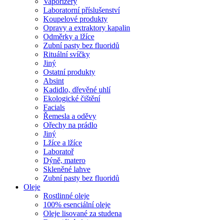
Vaporizéry
Laboratorní příslušenství
Koupelové produkty
Opravy a extraktory kapalin
Odměrky a lžíce
Zubní pasty bez fluoridů
Rituální svíčky
Jiný
Ostatní produkty
Absint
Kadidlo, dřevěné uhlí
Ekologické čištění
Facials
Řemesla a oděvy
Ořechy na prádlo
Jiný
Lžíce a lžíce
Laboratoř
Dýně, matero
Skleněné lahve
Zubní pasty bez fluoridů
Oleje
Rostlinné oleje
100% esenciální oleje
Oleje lisované za studena