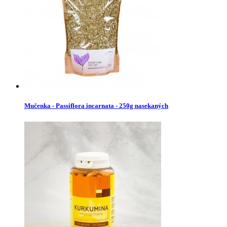
Mučenka - Passiflora incarnata - 250g nasekaných