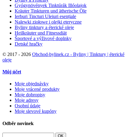
Gyógynövények Tinktúrák Illóolajok
Kräuter Tinkturen und ätherische Öle
Ierburi Tincturi Uleiuri esențiale
Nalewki ziołowe i olejki eteryczne
Byliny tinktury a éterické oleje
Heilkräuter und Fitnessdiät
Športové a výživové doplnky
Detské hračky
©
2017 - 2026
Obchod-bylinek.cz - Byliny | Tinktury | éterické
oleje
Můj účet
Moje objednávky
Moje vrácené produkty
Moje dobropisy
Moje adresy
Osobní údaje
Moje slevové kupóny
Odběr novinek
OK