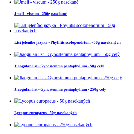
Jmelí - viscum - 250g nasekané
List jeleního jazyka - Phyllitis scolopendrium - 50g nasekaných
Jiaogulan list - Gynostemma pentaphyllum - 50g celý
Jiaogulan list - Gynostemma pentaphyllum - 250g celý
Lycopus europaeus - 50g nasekaných