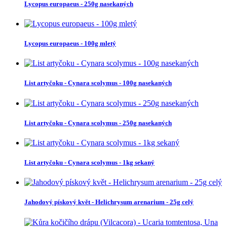
Lycopus europaeus - 250g nasekaných
Lycopus europaeus - 100g mletý
List artyčoku - Cynara scolymus - 100g nasekaných
List artyčoku - Cynara scolymus - 250g nasekaných
List artyčoku - Cynara scolymus - 1kg sekaný
Jahodový pískový květ - Helichrysum arenarium - 25g celý