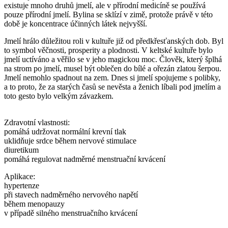
existuje mnoho druhů jmelí, ale v přírodní medicíně se používá
pouze přírodní jmelí. Bylina se sklízí v zimě, protože právě v této
době je koncentrace účinných látek nejvyšší.
Jmelí hrálo důležitou roli v kultuře již od předkřesťanských dob. Byl
to symbol věčnosti, prosperity a plodnosti. V keltské kultuře bylo
jmelí uctíváno a věřilo se v jeho magickou moc. Člověk, který šplhá
na strom po jmelí, musel být oblečen do bílé a ořezán zlatou šerpou.
Jmelí nemohlo spadnout na zem. Dnes si jmelí spojujeme s polibky,
a to proto, že za starých časů se nevěsta a ženich líbali pod jmelím a
toto gesto bylo velkým závazkem.
Zdravotní vlastnosti:
pomáhá udržovat normální krevní tlak
uklidňuje srdce během nervové stimulace
diuretikum
pomáhá regulovat nadměrné menstruační krvácení
Aplikace:
hypertenze
při stavech nadměrného nervového napětí
během menopauzy
v případě silného menstruačního krvácení