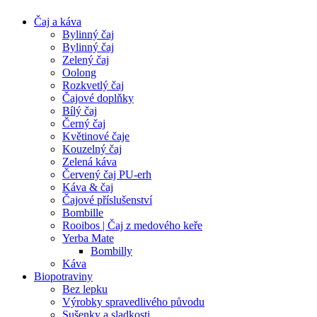
Čaj a káva
Bylinný čaj
Bylinný čaj
Zelený čaj
Oolong
Rozkvetlý čaj
Čajové doplňky
Bílý čaj
Černý čaj
Květinové čaje
Kouzelný čaj
Zelená káva
Červený čaj PU-erh
Káva & čaj
Čajové příslušenství
Bombille
Rooibos | Čaj z medového keře
Yerba Mate
Bombilly
Káva
Biopotraviny
Bez lepku
Výrobky spravedlivého původu
Sušenky a sladkosti