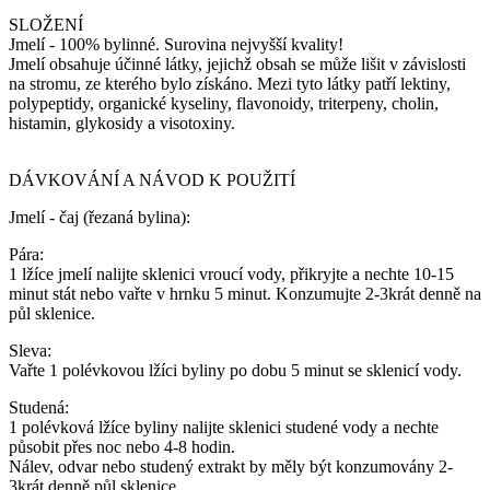
SLOŽENÍ
Jmelí - 100% bylinné. Surovina nejvyšší kvality!
Jmelí obsahuje účinné látky, jejichž obsah se může lišit v závislosti
na stromu, ze kterého bylo získáno. Mezi tyto látky patří lektiny,
polypeptidy, organické kyseliny, flavonoidy, triterpeny, cholin,
histamin, glykosidy a visotoxiny.
DÁVKOVÁNÍ A NÁVOD K POUŽITÍ
Jmelí - čaj (řezaná bylina):
Pára:
1 lžíce jmelí nalijte sklenici vroucí vody, přikryjte a nechte 10-15
minut stát nebo vařte v hrnku 5 minut. Konzumujte 2-3krát denně na
půl sklenice.
Sleva:
Vařte 1 polévkovou lžíci byliny po dobu 5 minut se sklenicí vody.
Studená:
1 polévková lžíce byliny nalijte sklenici studené vody a nechte
působit přes noc nebo 4-8 hodin.
Nálev, odvar nebo studený extrakt by měly být konzumovány 2-
3krát denně půl sklenice.