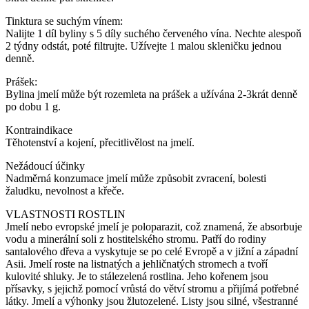
Tinktura se suchým vínem:
Nalijte 1 díl byliny s 5 díly suchého červeného vína. Nechte alespoň
2 týdny odstát, poté filtrujte. Užívejte 1 malou skleničku jednou
denně.
Prášek:
Bylina jmelí může být rozemleta na prášek a užívána 2-3krát denně
po dobu 1 g.
Kontraindikace
Těhotenství a kojení, přecitlivělost na jmelí.
Nežádoucí účinky
Nadměrná konzumace jmelí může způsobit zvracení, bolesti
žaludku, nevolnost a křeče.
VLASTNOSTI ROSTLIN
Jmelí nebo evropské jmelí je poloparazit, což znamená, že absorbuje
vodu a minerální soli z hostitelského stromu. Patří do rodiny
santalového dřeva a vyskytuje se po celé Evropě a v jižní a západní
Asii. Jmelí roste na listnatých a jehličnatých stromech a tvoří
kulovité shluky. Je to stálezelená rostlina. Jeho kořenem jsou
přísavky, s jejichž pomocí vrůstá do větví stromu a přijímá potřebné
látky. Jmelí a výhonky jsou žlutozelené. Listy jsou silné, všestranné