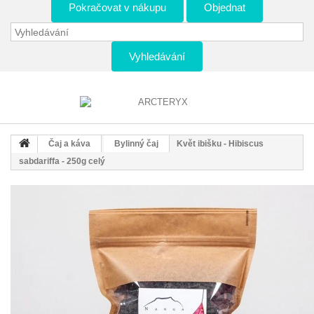
Pokračovat v nákupu
Objednat
Vyhledávání
Čaj a káva
Bylinný čaj
Květ ibišku - Hibiscus
sabdariffa - 250g celý