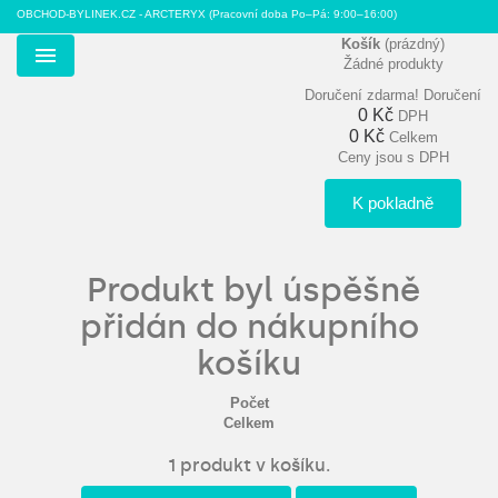
OBCHOD-BYLINEK.CZ - ARCTERYX
(Pracovní doba Po–Pá: 9:00–16:00)
Košík
(prázdný)
Žádné produkty
Menu
Doručení zdarma!
Doručení
0 Kč
DPH
0 Kč
Celkem
Ceny jsou s DPH
K pokladně
Produkt byl úspěšně
přidán do nákupního
košíku
Počet
Celkem
1 produkt v košíku.