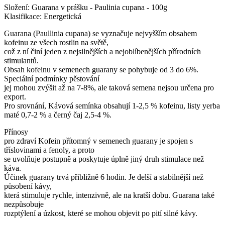
Složení: Guarana v prášku - Paulinia cupana - 100g
Klasifikace: Energetická
Guarana (Paullinia cupana) se vyznačuje nejvyšším obsahem
kofeinu ze všech rostlin na světě,
což z ní činí jeden z nejsilnějších a nejoblíbenějších přírodních
stimulantů.
Obsah kofeinu v semenech guarany se pohybuje od 3 do 6%.
Speciální podmínky pěstování
jej mohou zvýšit až na 7-8%, ale taková semena nejsou určena pro
export.
Pro srovnání, Kávová semínka obsahují 1-2,5 % kofeinu, listy yerba
maté 0,7-2 % a černý čaj 2,5-4 %.
Přínosy
pro zdraví Kofein přítomný v semenech guarany je spojen s
tříslovinami a fenoly, a proto
se uvolňuje postupně a poskytuje úplně jiný druh stimulace než
káva.
Účinek guarany trvá přibližně 6 hodin. Je delší a stabilnější než
působení kávy,
která stimuluje rychle, intenzivně, ale na kratší dobu. Guarana také
nezpůsobuje
rozptýlení a úzkost, které se mohou objevit po pití silné kávy.