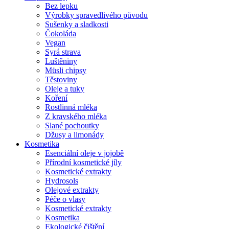
Bez lepku
Výrobky spravedlivého původu
Sušenky a sladkosti
Čokoláda
Vegan
Syrá strava
Luštěniny
Müsli chipsy
Těstoviny
Oleje a tuky
Koření
Rostlinná mléka
Z kravského mléka
Slané pochoutky
Džusy a limonády
Kosmetika
Esenciální oleje v jojobě
Přírodní kosmetické jíly
Kosmetické extrakty
Hydrosols
Olejové extrakty
Péče o vlasy
Kosmetické extrakty
Kosmetika
Ekologické čištění