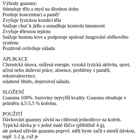
Výhody guarany:
Stimuluje tělo a mysl na dlouhou dobu
Posiluje koncentraci a paměť
Zvyšuje fyzickou kondici těla
Snižuje chuť k jídlu a usnadňuje kontrolu hmotnosti
Zvyšuje tělesnou teplotu
Snižuje hustotu krve a podporuje správné fungování oběhového
systému
Pozitivně ovlivňuje náladu
APLIKACE
Chronická únava, snížená energie, vysoká fyzická aktivita, sport,
učení nebo duševní práce, absence, problémy s pamětí,
rekonvalescence,
oslabené libido, depresivní nálada.
SLOŽENÍ
Guarana 100%. Suroviny nejvyšší kvality. Guarana obsahuje v
průměru 4,5-5,5 % kofeinu.
POUŽITÍ
Dávkování guarany závisí na citlivosti jednotlivce na kofein.
Typická dávka je v jedné malé lžičce (přibližně 4 g),
ale pokud užíváte guaranu poprvé, měli byste začít s menší dávkou,
např. 1-2 g, což je