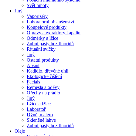
Svět hmoty
Jiný
Vaporizéry
Laboratorní příslušenství
Koupelové produkty
Opravy a extraktory kapalin
Odměrky a lžíce
Zubní pasty bez fluoridů
Rituální svíčky
Jiný
Ostatní produkty
Absint
Kadidlo, dřevěné uhlí
Ekologické čištění
Facials
Řemesla a oděvy
Ořechy na prádlo
Jiný
Lžíce a lžíce
Laboratoř
Dýně, matero
Skleněné lahve
Zubní pasty bez fluoridů
Oleje