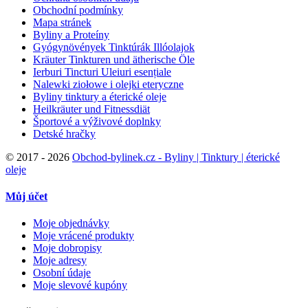
Obchodní podmínky
Mapa stránek
Byliny a Proteíny
Gyógynövények Tinktúrák Illóolajok
Kräuter Tinkturen und ätherische Öle
Ierburi Tincturi Uleiuri esențiale
Nalewki ziołowe i olejki eteryczne
Byliny tinktury a éterické oleje
Heilkräuter und Fitnessdiät
Športové a výživové doplnky
Detské hračky
©
2017 - 2026
Obchod-bylinek.cz - Byliny | Tinktury | éterické
oleje
Můj účet
Moje objednávky
Moje vrácené produkty
Moje dobropisy
Moje adresy
Osobní údaje
Moje slevové kupóny