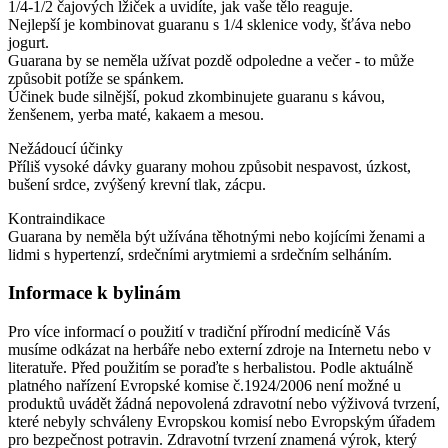
1/4-1/2 čajových lžiček a uvidíte, jak vaše tělo reaguje.
Nejlepší je kombinovat guaranu s 1/4 sklenice vody, šťáva nebo
jogurt.
Guarana by se neměla užívat pozdě odpoledne a večer - to může
způsobit potíže se spánkem.
Účinek bude silnější, pokud zkombinujete guaranu s kávou,
ženšenem, yerba maté, kakaem a mesou.
Nežádoucí účinky
Příliš vysoké dávky guarany mohou způsobit nespavost, úzkost,
bušení srdce, zvýšený krevní tlak, zácpu.
Kontraindikace
Guarana by neměla být užívána těhotnými nebo kojícími ženami a
lidmi s hypertenzí, srdečními arytmiemi a srdečním selháním.
Informace k bylinám
Pro více informací o použití v tradiční přírodní medicíně Vás
musíme odkázat na herbáře nebo externí zdroje na Internetu nebo v
literatuře. Před použitím se poraďte s herbalistou. Podle aktuálně
platného nařízení Evropské komise č.1924/2006 není možné u
produktů uvádět žádná nepovolená zdravotní nebo výživová tvrzení,
které nebyly schváleny Evropskou komisí nebo Evropským úřadem
pro bezpečnost potravin. Zdravotní tvrzení znamená výrok, který