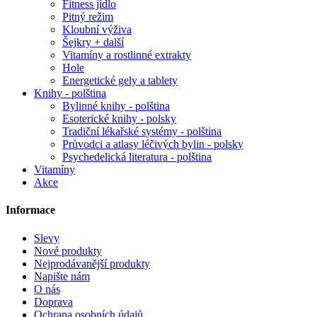
Fitness jídlo
Pitný režim
Kloubní výživa
Šejkry + další
Vitamíny a rostlinné extrakty
Hole
Energetické gely a tablety
Knihy - polština
Bylinné knihy - polština
Esoterické knihy - polsky
Tradiční lékařské systémy - polština
Průvodci a atlasy léčivých bylin - polsky
Psychedelická literatura - polština
Vitamíny
Akce
Informace
Slevy
Nové produkty
Nejprodávanější produkty
Napište nám
O nás
Doprava
Ochrana osobních údajů