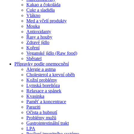
Kakao a čokoláda
Cukr a sladidla
Vlákno
Med a včelí produkty
Mouka
Antioxidanty
Řasy a houby
Zdravé jídlo
Koření
Veganské jídlo (Raw food)
Sběratel
Přípravky podle onemocnění
Alergie a astma
Cholesterol a krevní oběh
Kožní problémy
Lymská borelióza
Relaxace a spánek
Kvasinka
Paměť a koncentrace
Paraziti
Očista a hubnutí
Problémy mužů
Gastrointestinální trakt
LPA
Posílení imunitního systému