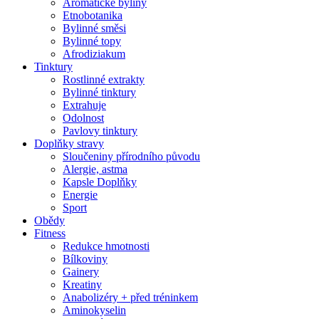
Aromatické byliny
Etnobotanika
Bylinné směsi
Bylinné topy
Afrodiziakum
Tinktury
Rostlinné extrakty
Bylinné tinktury
Extrahuje
Odolnost
Pavlovy tinktury
Doplňky stravy
Sloučeniny přírodního původu
Alergie, astma
Kapsle Doplňky
Energie
Sport
Obědy
Fitness
Redukce hmotnosti
Bílkoviny
Gainery
Kreatiny
Anabolizéry + před tréninkem
Aminokyselin