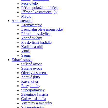
Péče o tělo
Péče o pokožku obličeje
Přírodní kosmetické jíly
Mýdlo
Aromaterapie
Aromaterapie
Esenciální oleje aromatické
Přírodní pryskyřice
Vonné svíčky
Pryskyřičné kadidlo
Kadidla a uhlí
Vůně
Sauna
Zdravá strava
Sušené ovoce
Sušené ovoce
Ořechy a semena
Zdravé jídlo
Káva-káva
Řasy, houby
Superpotraviny
Zeleninová másla
Cukry a sladidla
Vitamíny a minerály
Superpotraviny