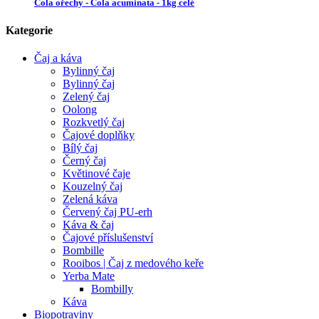
Cola ořechy - Cola acuminata - 1kg celé
Kategorie
Čaj a káva
Bylinný čaj
Bylinný čaj
Zelený čaj
Oolong
Rozkvetlý čaj
Čajové doplňky
Bílý čaj
Černý čaj
Květinové čaje
Kouzelný čaj
Zelená káva
Červený čaj PU-erh
Káva & čaj
Čajové příslušenství
Bombille
Rooibos | Čaj z medového keře
Yerba Mate
Bombilly
Káva
Biopotraviny