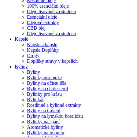
Rostlinné oleje
100% esenciální oleje
Oleje lisované za studena
Esenciální oleje
Olejové extrakty
CBD olej
Oleje lisované za studena
Kapsle
Kapsle a kapsle
Kapsle Doplňky
Drogy
Doplňky stravy v kapslích
Byliny
Byliny
Bylinky pro muže
Byliny na očistu těla
Byliny na cholesterol
Bylinky pro krásu
Bylinkář
Rostlinné a bylinné extrakty
Byliny na trávení
Byliny na lymskou boreliózu
Bylinky na spaní
Aromatické byliny
Bylinky na imunitu