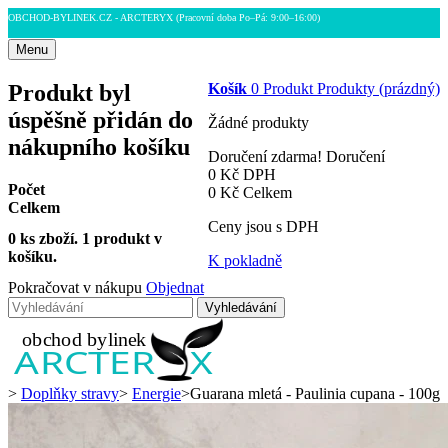
OBCHOD-BYLINEK.CZ - ARCTERYX
(Pracovní doba Po–Pá: 9:00–16:00)
Menu
Produkt byl
Košík
0
Produkt
Produkty
(prázdný)
úspěšně přidán do
Žádné produkty
nákupního košíku
Doručení zdarma!
Doručení
0 Kč
DPH
Počet
0 Kč
Celkem
Celkem
Ceny jsou s DPH
0
ks zboží.
1 produkt v
košíku.
K pokladně
Pokračovat v nákupu
Objednat
Vyhledávání
>
Doplňky stravy
>
Energie
>
Guarana mletá - Paulinia cupana - 100g