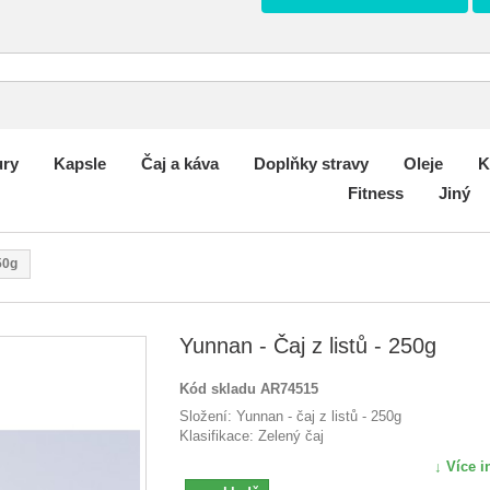
ury
Kapsle
Čaj a káva
Doplňky stravy
Oleje
K
Fitness
Jiný
50g
Yunnan - Čaj z listů - 250g
Kód skladu
AR74515
Složení: Yunnan - čaj z listů - 250g
Klasifikace: Zelený čaj
↓ Více i