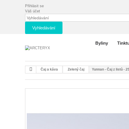
Přihlásit se
Váš účet
Vyhledávání
Byliny
Tinkt
Čaj a káva
Zelený čaj
Yunnan - Čaj z listů - 2