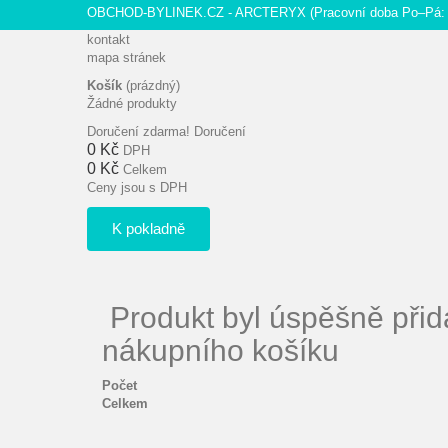
OBCHOD-BYLINEK.CZ - ARCTERYX
(Pracovní doba Po–Pá: 
kontakt
mapa stránek
Košík
(prázdný)
Žádné produkty
Doručení zdarma!
Doručení
0 Kč
DPH
0 Kč
Celkem
Ceny jsou s DPH
K pokladně
Produkt byl úspěšně přid
nákupního košíku
Počet
Celkem