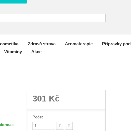
osmetika
Zdravá strava
Aromaterapie
Přípravky po
Vitamíny
Akce
301 Kč
Počet
nformací ↓