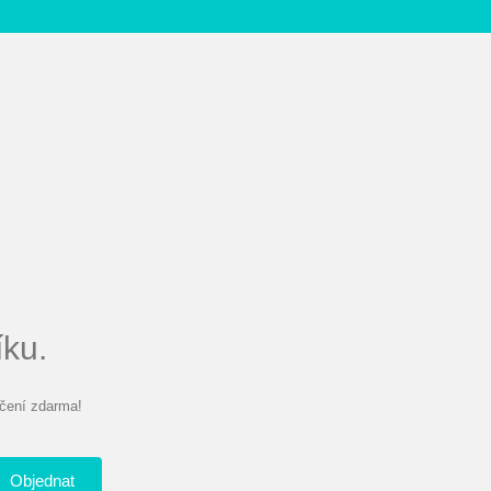
íku.
čení zdarma!
Objednat