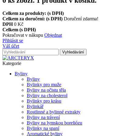
0
ks zboží.
1 produkt v košíku.
Celkem za produkty: (s DPH)
Celkem za doručení: (s DPH)
Doručení zdarma!
DPH
0 Kč
Celkem (s DPH)
Pokračovat v nákupu
Objednat
Přihlásit se
Váš účet
Vyhledávání
Kategorie
Byliny
Byliny
Bylinky pro muže
Byliny na očistu těla
Byliny na cholesterol
Bylinky pro krásu
Bylinkář
Rostlinné a bylinné extrakty
Byliny na trávení
Byliny na lymskou boreliózu
Bylinky na spaní
Aromatické byliny