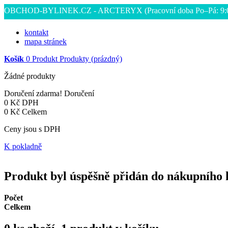
OBCHOD-BYLINEK.CZ - ARCTERYX
(Pracovní doba Po–Pá: 9
kontakt
mapa stránek
Košík
0
Produkt
Produkty
(prázdný)
Žádné produkty
Doručení zdarma!
Doručení
0 Kč
DPH
0 Kč
Celkem
Ceny jsou s DPH
K pokladně
Produkt byl úspěšně přidán do nákupního 
Počet
Celkem