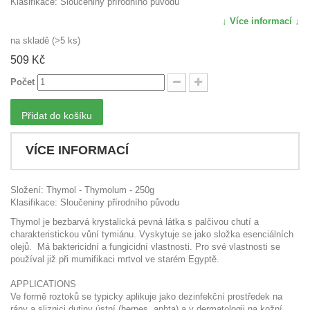
Klasifikace: Sloučeniny přírodního původu
↓ Více informací ↓
na skladě (>5 ks)
509 Kč
Počet
Přidat do košíku
VÍCE INFORMACÍ
Složení: Thymol - Thymolum - 250g
Klasifikace: Sloučeniny přírodního původu
Thymol je bezbarvá krystalická pevná látka s palčivou chutí a
charakteristickou vůní tymiánu. Vyskytuje se jako složka esenciálních
olejů. Má baktericidní a fungicidní vlastnosti. Pro své vlastnosti se
používal již při mumifikaci mrtvol ve starém Egyptě.
APPLICATIONS
Ve formě roztoků se typicky aplikuje jako dezinfekční prostředek na
rány a sliznici dutiny ústní (herpes, aphta) a v dermatologii na kožní