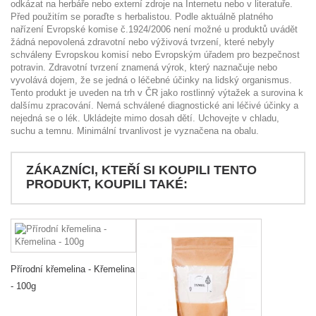
odkázat na herbáře nebo externí zdroje na Internetu nebo v literatuře.
Před použitím se poraďte s herbalistou. Podle aktuálně platného
nařízení Evropské komise č.1924/2006 není možné u produktů uvádět
žádná nepovolená zdravotní nebo výživová tvrzení, které nebyly
schváleny Evropskou komisí nebo Evropským úřadem pro bezpečnost
potravin. Zdravotní tvrzení znamená výrok, který naznačuje nebo
vyvolává dojem, že se jedná o léčebné účinky na lidský organismus.
Tento produkt je uveden na trh v ČR jako rostlinný výtažek a surovina k
dalšímu zpracování. Nemá schválené diagnostické ani léčivé účinky a
nejedná se o lék. Ukládejte mimo dosah dětí. Uchovejte v chladu,
suchu a temnu. Minimální trvanlivost je vyznačena na obalu.
ZÁKAZNÍCI, KTEŘÍ SI KOUPILI TENTO
PRODUKT, KOUPILI TAKÉ:
Přírodní křemelina - Křemelina
- 100g