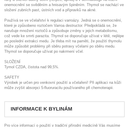
onemocnění se svěděním a hnisavým špiněním. Thymol se nachází ve
složení zubních past, ústních vod a přípravků na akné.
Používá se ve včelařství k regulaci varroázy. Jedná se o onemocnění,
které je způsobeno roztočem Varroa destructor. Předpokládá se, že
narušuje množení roztočů a způsobuje změny v jejich metabolismu,
což vede ke smrti parazita. Thymol se doporučuje užívat v létě, nejlépe
po poslední extrakci medu. Je třeba mít na paměti, že použití thymolu
může způsobit problémy při sběru potravy včelami po sběru medu.
Thymol se doporučuje užívat po nakrmení včel.
SLOŽENÍ
Tymol CZDA, čistota nad 99,5%.
SAFETY
Výrobek je určen pro venkovní použití a včelaření! Při aplikaci na kůži
může zvýšit absorpci 5-fluoruracilu používaného při chemoterapii.
INFORMACE K BYLINÁM
Pro více informací o použití v tradiční přírodní medicíně Vás musíme