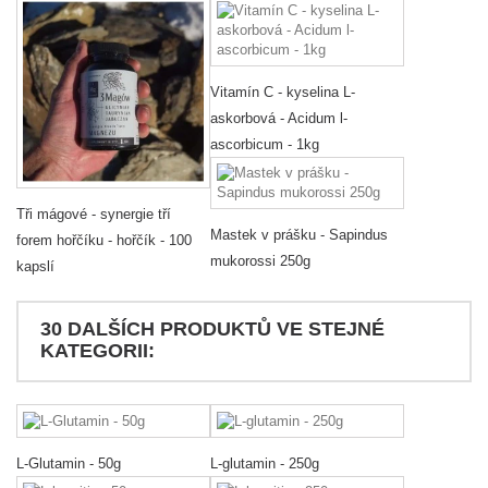
Vitamín C - kyselina L-
askorbová - Acidum l-
ascorbicum - 1kg
Tři mágové - synergie tří
Mastek v prášku - Sapindus
forem hořčíku - hořčík - 100
mukorossi 250g
kapslí
30 DALŠÍCH PRODUKTŮ VE STEJNÉ
KATEGORII:
L-Glutamin - 50g
L-glutamin - 250g