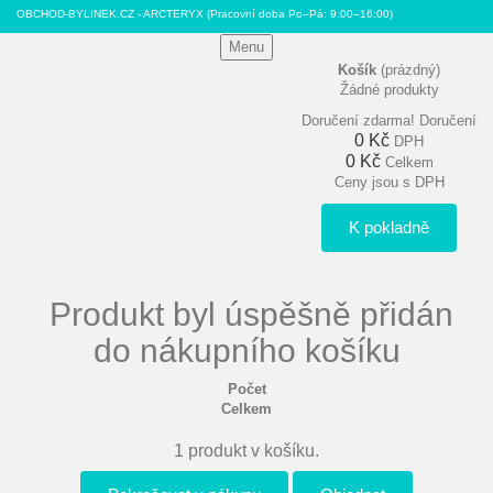
OBCHOD-BYLINEK.CZ - ARCTERYX
(Pracovní doba Po–Pá: 9:00–16:00)
Menu
Košík
(prázdný)
Žádné produkty
Doručení zdarma!
Doručení
0 Kč
DPH
0 Kč
Celkem
Ceny jsou s DPH
K pokladně
Produkt byl úspěšně přidán
do nákupního košíku
Počet
Celkem
1 produkt v košíku.