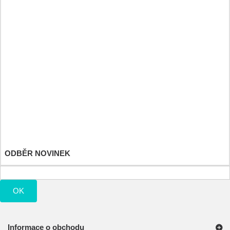
Športové a výživové doplnky
Detské hračky
Můj účet
Moje objednávky
Moje vrácené produkty
Moje dobropisy
Moje adresy
Osobní údaje
Moje slevové kupóny
ODBĚR NOVINEK
OK
Informace o obchodu