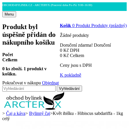
OBCHOD-BYLINEK.CZ - ARCTERYX
(Pracovní doba Po–Pá: 9:00–16:00)
Menu
Produkt byl
Košík
0
Produkt
Produkty
(prázdný)
úspěšně přidán do
Žádné produkty
nákupního košíku
Doručení zdarma!
Doručení
0 Kč
DPH
Počet
0 Kč
Celkem
Celkem
Ceny jsou s DPH
0
ks zboží.
1 produkt v
košíku.
K pokladně
Pokračovat v nákupu
Objednat
Vyhledávání
>
Čaj a káva
>
Bylinný čaj
>
Květ ibišku - Hibiscus sabdariffa - 1kg
celý